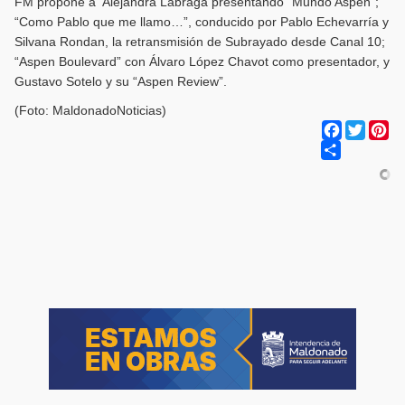
FM propone a Alejandra Labraga presentando “Mundo Aspen”;
“Como Pablo que me llamo…”, conducido por Pablo Echevarría y
Silvana Rondan, la retransmisión de Subrayado desde Canal 10;
“Aspen Boulevard” con Álvaro López Chavot como presentador, y
Gustavo Sotelo y su “Aspen Review”.
(Foto: MaldonadoNoticias)
Facebook
Twitter
Pi
Share