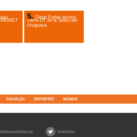
bajo
Diego Forlán asume
de INUMET
como DT de la Selección
Uruguaya
SOCIALES
DEPORTES
MUNDO
MaldonadoNoticias
MaldoNoti