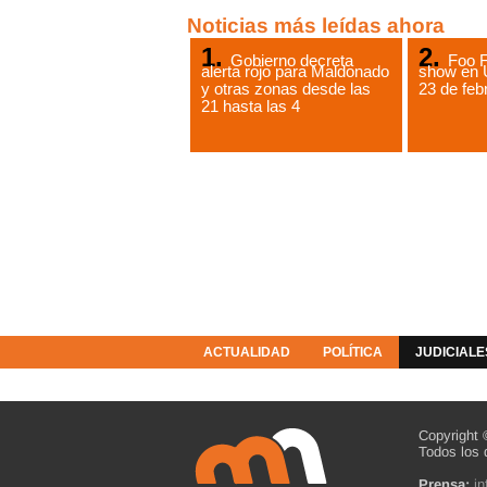
Noticias más leídas ahora
Gobierno decreta
Foo F
alerta rojo para Maldonado
show en 
y otras zonas desde las
23 de feb
21 hasta las 4
ACTUALIDAD
POLÍTICA
JUDICIALE
COLUMNISTAS
RESOLUCIONES
Copyright 
Todos los 
Prensa:
i