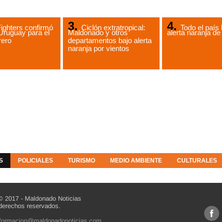
ighters confirmó
Ciclón extratropical:
Todo el país 
Uruguay para el
Maldonado y otros
alerta naranja 
rero
departamentos bajo alerta
naranja por vientos
S
POLICIALES
TURISMO
MEDIO AMBIENTE
CULTURALES
© 2017 - Maldonado Noticias
derechos reservados.
nformacion@maldonadonoticias.com