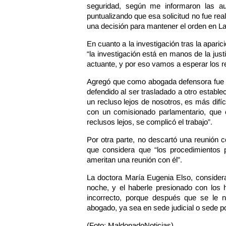
seguridad, según me informaron las au
puntualizando que esa solicitud no fue re
una decisión para mantener el orden en L
En cuanto a la investigación tras la aparic
“la investigación está en manos de la jus
actuante, y por eso vamos a esperar los r
Agregó que como abogada defensora fue mu
defendido al ser trasladado a otro estable
un recluso lejos de nosotros, es más difíc
con un comisionado parlamentario, qu
reclusos lejos, se complicó el trabajo”.
Por otra parte, no descartó una reunión 
que considera que “los procedimientos 
ameritan una reunión con él”.
La doctora María Eugenia Elso, considera
noche, y el haberle presionado con los
incorrecto, porque después que se le 
abogado, ya sea en sede judicial o sede pol
(Foto: MaldonadoNoticias)