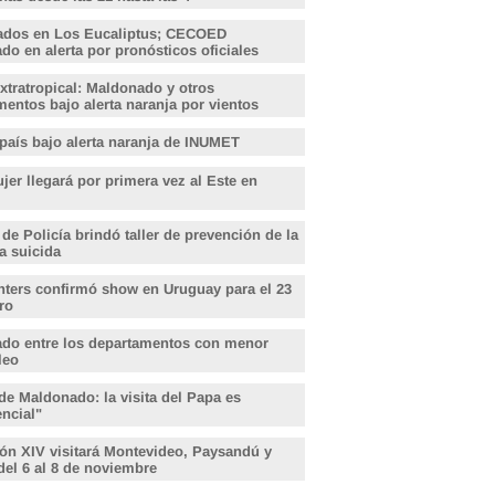
ados en Los Eucaliptus; CECOED
o en alerta por pronósticos oficiales
xtratropical: Maldonado y otros
entos bajo alerta naranja por vientos
 país bajo alerta naranja de INUMET
er llegará por primera vez al Este en
 de Policía brindó taller de prevención de la
a suicida
hters confirmó show en Uruguay para el 23
ro
do entre los departamentos con menor
leo
de Maldonado: la visita del Papa es
encial"
ón XIV visitará Montevideo, Paysandú y
del 6 al 8 de noviembre