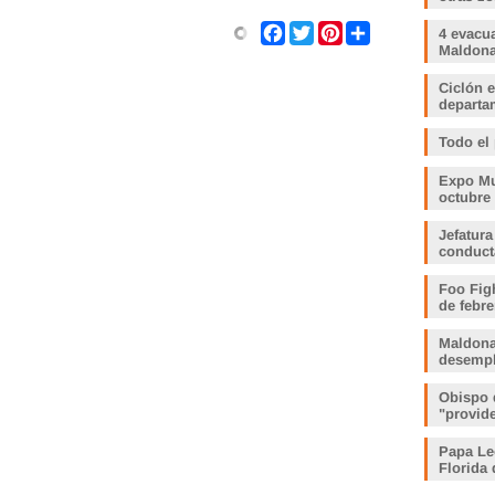
Share
Facebook
Twitter
Pinterest
4 evacu
Maldonad
Ciclón e
departam
Todo el
Expo Muj
octubre
Jefatura
conduct
Foo Fig
de febre
Maldona
desemp
Obispo 
"provid
Papa Le
Florida 