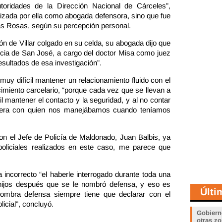
toridades de la Dirección Nacional de Cárceles”,
alizada por ella como abogada defensora, sino que fue
as Rosas, según su percepción personal.
ión de Villar colgado en su celda, su abogada dijo que
ticia de San José, a cargo del doctor Misa como juez
esultados de esa investigación”.
y difícil mantener un relacionamiento fluido con el
cimiento carcelario, “porque cada vez que se llevan a
il mantener el contacto y la seguridad, y al no contar
e era con quien nos manejábamos cuando teníamos
con el Jefe de Policía de Maldonado, Juan Balbis, ya
policiales realizados en este caso, me parece que
 incorrecto “el haberle interrogado durante toda una
 hijos después que se le nombró defensa, y eso es
Últi
nombra defensa siempre tiene que declarar con el
icial”, concluyó.
Gobiern
otras zo