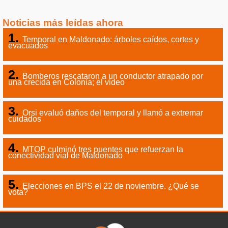
Noticias más leídas ahora
Temporal en Maldonado: árboles caídos, cortes y
evacuados
Bomberos rescataron a un conductor atrapado por
una crecida en Colonia; el video
Orsi evaluó daños del temporal y llamó a extremar
cuidados
MTOP culminó tres puentes que refuerzan la
conectividad vial de Maldonado
Elecciones en BPS el 22 de noviembre. ¿Qué se
vota?