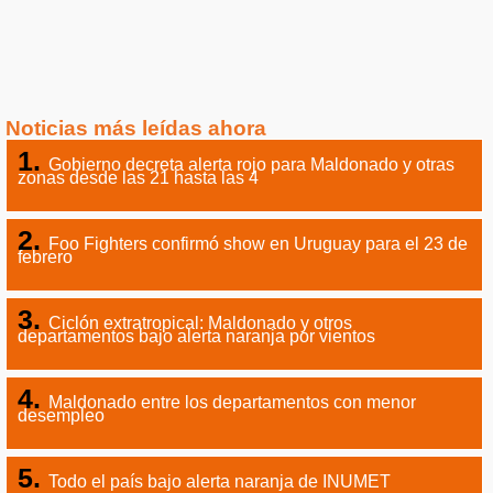
Noticias más leídas ahora
Gobierno decreta alerta rojo para Maldonado y otras
zonas desde las 21 hasta las 4
Foo Fighters confirmó show en Uruguay para el 23 de
febrero
Ciclón extratropical: Maldonado y otros
departamentos bajo alerta naranja por vientos
Maldonado entre los departamentos con menor
desempleo
Todo el país bajo alerta naranja de INUMET