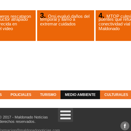
eros rescataron
Orsi evaluó daños del
MTOP culmin
uctor atrapado
temporal y llamó a
puentes que refu
recida en
extremar cuidados
conectividad vial
l video
Maldonado
S
POLICIALES
TURISMO
MEDIO AMBIENTE
CULTURALES
© 2017 - Maldonado Noticias
derechos reservados.
nformacion@maldonadonoticias.com