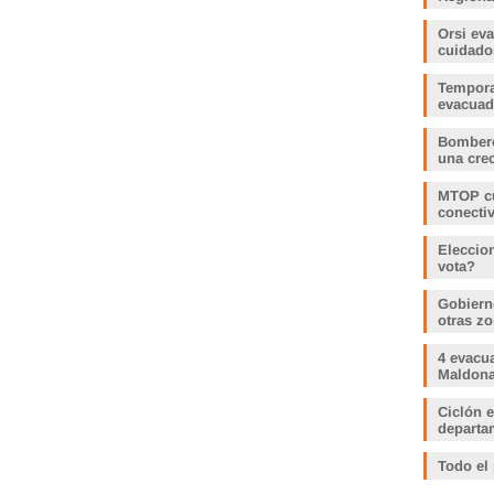
Orsi ev
cuidado
Tempora
evacua
Bombero
una crec
MTOP cu
conecti
Eleccio
vota?
Gobiern
otras zo
4 evacu
Maldonad
Ciclón e
departam
Todo el