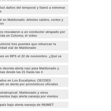
aluó daños del temporal y llamó a extremar
s
l en Maldonado: árboles caídos, cortes y
dos
s rescataron a un conductor atrapado por
ida en Colonia; el video
lminó tres puentes que refuerzan la
vidad vial de Maldonado
nes en BPS el 22 de noviembre. ¿Qué se
o decreta alerta rojo para Maldonado y
nas desde las 21 hasta las 4
ados en Los Eucaliptus; CECOED
o en alerta por pronósticos oficiales
xtratropical: Maldonado y otros
entos bajo alerta naranja por vientos
 país bajo alerta naranja de INUMET