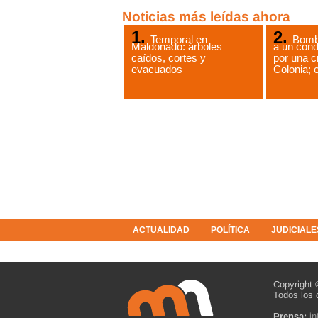
Noticias más leídas ahora
Temporal en
Bomb
Maldonado: árboles
a un cond
caídos, cortes y
por una c
evacuados
Colonia; e
ACTUALIDAD
POLÍTICA
JUDICIALE
COLUMNISTAS
RESOLUCIONES
Copyright 
Todos los 
Prensa:
i