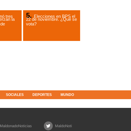
ó tres
Elecciones en BPS el
erzan la
22 de noviembre. ¿Qué se
 de
vota?
SOCIALES
DEPORTES
MUNDO
MaldonadoNoticias
MaldoNoti