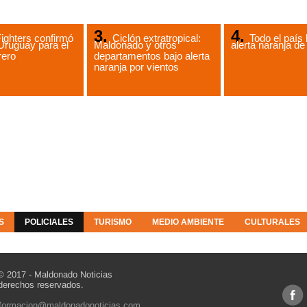
ighters confirmó
Ciclón extratropical:
Todo el país 
Uruguay para el
Maldonado y otros
alerta naranja 
rero
departamentos bajo alerta
naranja por vientos
S
POLICIALES
TURISMO
MEDIO AMBIENTE
CULTURALES
© 2017 - Maldonado Noticias
derechos reservados.
nformacion@maldonadonoticias.com