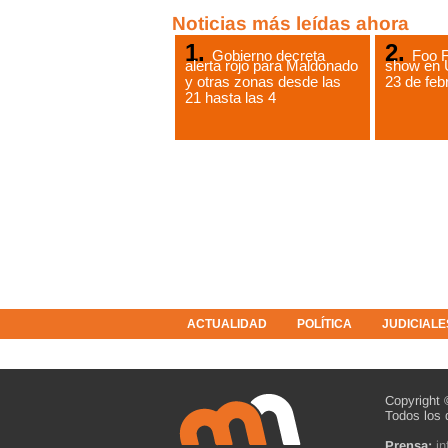
Noticias más leídas ahora
Gobierno decreta
Foo F
alerta rojo para Maldonado
show en 
y otras zonas desde las
23 de feb
21 hasta las 4
ACTUALIDAD
POLÍTICA
JUDICIALE
COLUMNISTAS
RESOLUCIONES
Copyright 
Todos los 
Prensa:
i