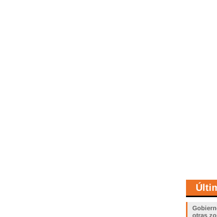
Últi
Gobiern
otras zo