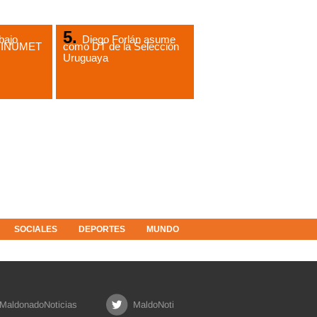
bajo
Diego Forlán asume
de INUMET
como DT de la Selección
Uruguaya
SOCIALES
DEPORTES
MUNDO
MaldonadoNoticias
MaldoNoti