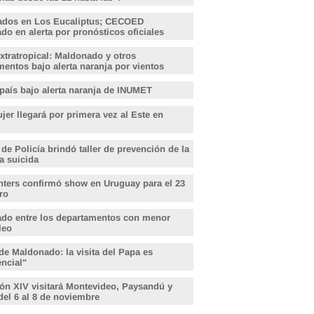
ados en Los Eucaliptus; CECOED
o en alerta por pronósticos oficiales
xtratropical: Maldonado y otros
entos bajo alerta naranja por vientos
 país bajo alerta naranja de INUMET
er llegará por primera vez al Este en
 de Policía brindó taller de prevención de la
a suicida
hters confirmó show en Uruguay para el 23
ro
do entre los departamentos con menor
leo
de Maldonado: la visita del Papa es
encial"
ón XIV visitará Montevideo, Paysandú y
del 6 al 8 de noviembre