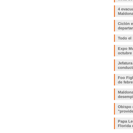
4 evacu
Maldonad
Ciclón e
departam
Todo el
Expo Muj
octubre
Jefatura
conduct
Foo Fig
de febre
Maldona
desemp
Obispo 
"provid
Papa Le
Florida 