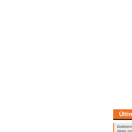
Últi
Gobiern
otras zo