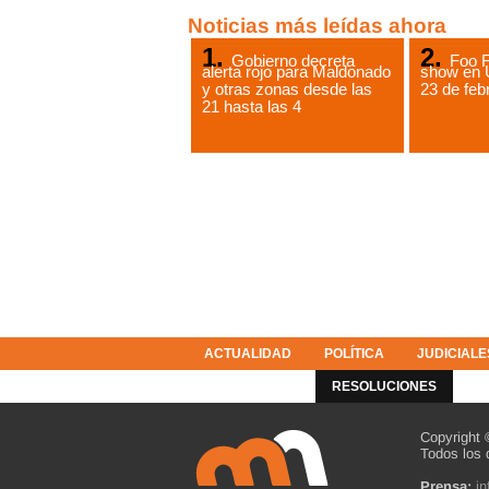
Noticias más leídas ahora
Gobierno decreta
Foo F
alerta rojo para Maldonado
show en 
y otras zonas desde las
23 de feb
21 hasta las 4
ACTUALIDAD
POLÍTICA
JUDICIALE
COLUMNISTAS
RESOLUCIONES
Copyright 
Todos los 
Prensa:
i