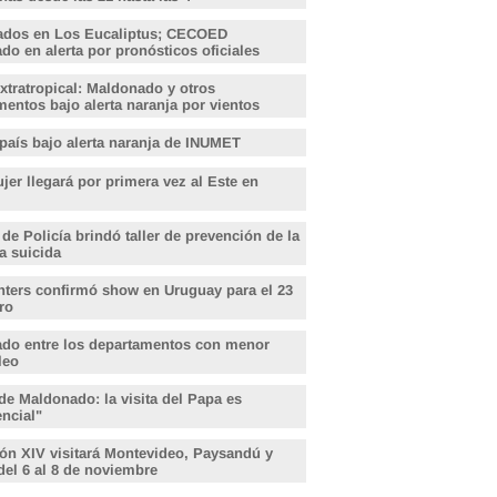
ados en Los Eucaliptus; CECOED
o en alerta por pronósticos oficiales
xtratropical: Maldonado y otros
entos bajo alerta naranja por vientos
 país bajo alerta naranja de INUMET
er llegará por primera vez al Este en
 de Policía brindó taller de prevención de la
a suicida
hters confirmó show en Uruguay para el 23
ro
do entre los departamentos con menor
leo
de Maldonado: la visita del Papa es
encial"
ón XIV visitará Montevideo, Paysandú y
del 6 al 8 de noviembre