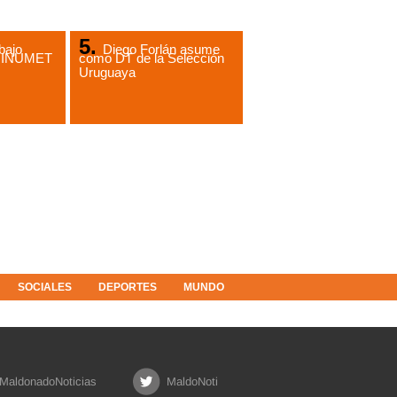
bajo
Diego Forlán asume
de INUMET
como DT de la Selección
Uruguaya
SOCIALES
DEPORTES
MUNDO
MaldonadoNoticias
MaldoNoti