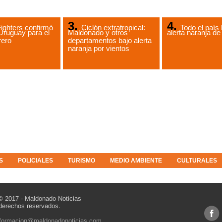
ighters confirmó
Ciclón extratropical:
Todo el país 
Uruguay para el
Maldonado y otros
alerta naranja 
rero
departamentos bajo alerta
naranja por vientos
S
POLICIALES
TURISMO
MEDIO AMBIENTE
CULTURALES
© 2017 - Maldonado Noticias
derechos reservados.
nformacion@maldonadonoticias.com