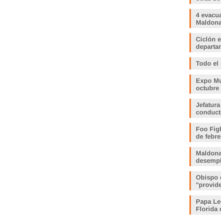
4 evacu
Maldonad
Ciclón e
departam
Todo el
Expo Muj
octubre
Jefatura
conduct
Foo Fig
de febre
Maldona
desemp
Obispo 
"provid
Papa Le
Florida 