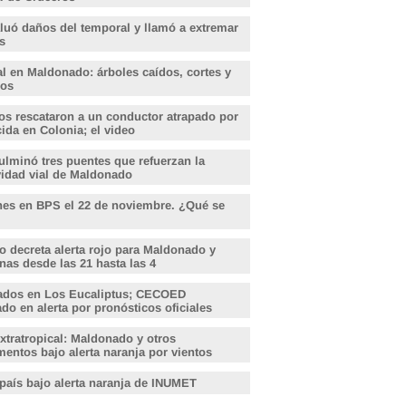
aluó daños del temporal y llamó a extremar
s
l en Maldonado: árboles caídos, cortes y
dos
s rescataron a un conductor atrapado por
ida en Colonia; el video
lminó tres puentes que refuerzan la
vidad vial de Maldonado
nes en BPS el 22 de noviembre. ¿Qué se
o decreta alerta rojo para Maldonado y
nas desde las 21 hasta las 4
ados en Los Eucaliptus; CECOED
o en alerta por pronósticos oficiales
xtratropical: Maldonado y otros
entos bajo alerta naranja por vientos
 país bajo alerta naranja de INUMET