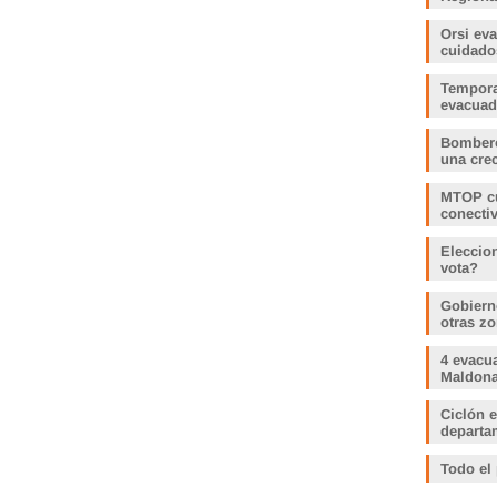
Orsi ev
cuidado
Tempora
evacua
Bombero
una crec
MTOP cu
conecti
Eleccio
vota?
Gobiern
otras zo
4 evacu
Maldonad
Ciclón e
departam
Todo el