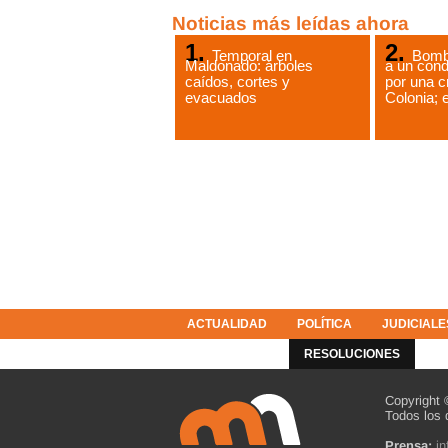
Noticias más leídas ahora
Temporal en
Bomb
Maldonado: árboles
a un cond
caídos, cortes y
por una c
evacuados
Colonia; e
ACTUALIDAD
POLÍTICA
JUDICIALE
COLUMNISTAS
RESOLUCIONES
Copyright 
Todos los 
Prensa:
i