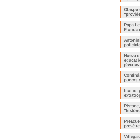
Obispo 
"provid
Papa Le
Florida 
Antonin
policia
Nueva e
educaci
jóvenes
Continúa
puntos 
Inumet p
extratro
Pistone
"histór
Preacue
prevé r
Villegas