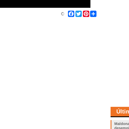
Share
Facebook
Twitter
Pinterest
Últi
Maldona
desemp