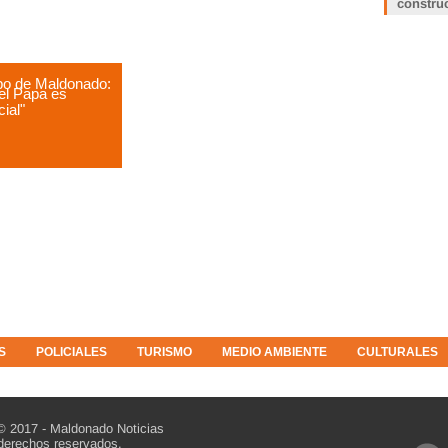
constru
po de Maldonado:
del Papa es
cial"
S
POLICIALES
TURISMO
MEDIO AMBIENTE
CULTURALES
© 2017 - Maldonado Noticias
derechos reservados.