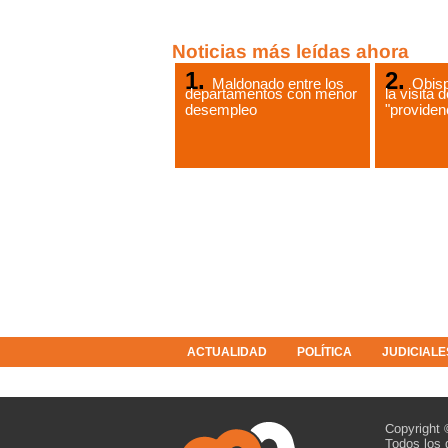
Noticias más leídas ahora
Maldonado entre los
Obis
departamentos con menor
la visita 
desempleo
"providen
ACTUALIDAD
POLÍTICA
JUDICIALE
COLUMNISTAS
RESOLUCIONES
Copyright 
Todos los 