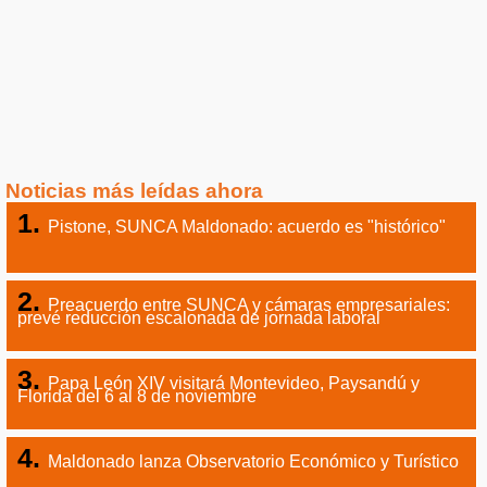
Noticias más leídas ahora
Pistone, SUNCA Maldonado: acuerdo es "histórico"
Preacuerdo entre SUNCA y cámaras empresariales:
prevé reducción escalonada de jornada laboral
Papa León XIV visitará Montevideo, Paysandú y
Florida del 6 al 8 de noviembre
Maldonado lanza Observatorio Económico y Turístico