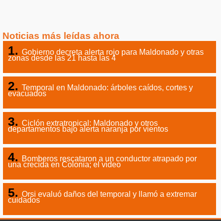
Noticias más leídas ahora
Gobierno decreta alerta rojo para Maldonado y otras
zonas desde las 21 hasta las 4
Temporal en Maldonado: árboles caídos, cortes y
evacuados
Ciclón extratropical: Maldonado y otros
departamentos bajo alerta naranja por vientos
Bomberos rescataron a un conductor atrapado por
una crecida en Colonia; el video
Orsi evaluó daños del temporal y llamó a extremar
cuidados