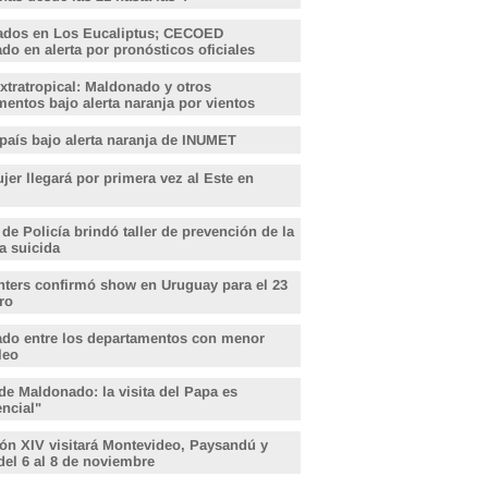
ados en Los Eucaliptus; CECOED
o en alerta por pronósticos oficiales
xtratropical: Maldonado y otros
entos bajo alerta naranja por vientos
 país bajo alerta naranja de INUMET
er llegará por primera vez al Este en
 de Policía brindó taller de prevención de la
a suicida
hters confirmó show en Uruguay para el 23
ro
do entre los departamentos con menor
leo
de Maldonado: la visita del Papa es
encial"
ón XIV visitará Montevideo, Paysandú y
del 6 al 8 de noviembre