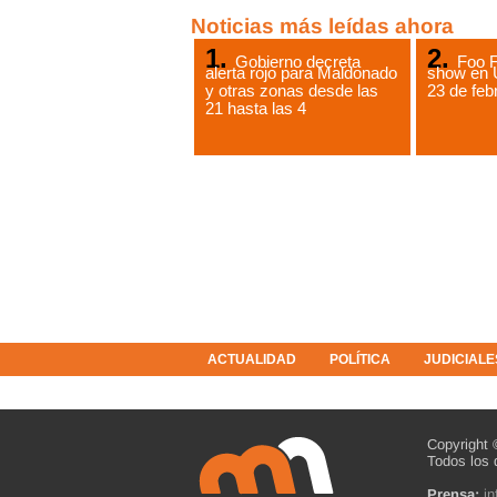
Noticias más leídas ahora
Gobierno decreta
Foo F
alerta rojo para Maldonado
show en 
y otras zonas desde las
23 de feb
21 hasta las 4
ACTUALIDAD
POLÍTICA
JUDICIALE
COLUMNISTAS
RESOLUCIONES
Copyright 
Todos los 
Prensa:
i