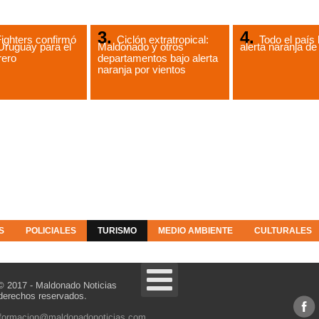
ighters confirmó
Ciclón extratropical:
Todo el país 
Uruguay para el
Maldonado y otros
alerta naranja 
rero
departamentos bajo alerta
naranja por vientos
S
POLICIALES
TURISMO
MEDIO AMBIENTE
CULTURALES
© 2017 - Maldonado Noticias
derechos reservados.
nformacion@maldonadonoticias.com