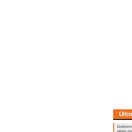
Últi
Gobiern
otras zo