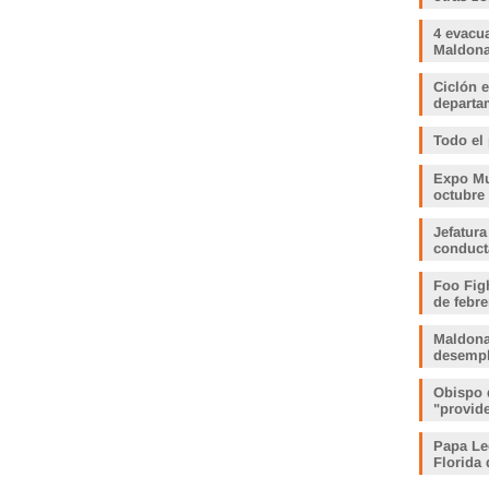
4 evacu
Maldonad
Ciclón e
departam
Todo el
Expo Muj
octubre
Jefatura
conduct
Foo Fig
de febre
Maldona
desemp
Obispo 
"provid
Papa Le
Florida 