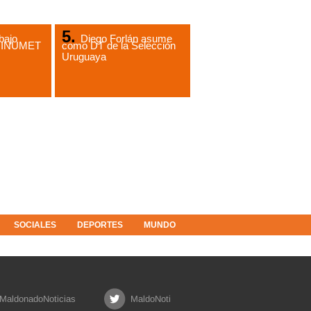
bajo
Diego Forlán asume
de INUMET
como DT de la Selección
Uruguaya
SOCIALES
DEPORTES
MUNDO
MaldonadoNoticias
MaldoNoti