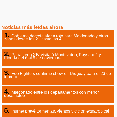
Noticias más leídas ahora
Gobierno decreta alerta rojo para Maldonado y otras
zonas desde las 21 hasta las 4
Papa León XIV visitará Montevideo, Paysandú y
Florida del 6 al 8 de noviembre
Foo Fighters confirmó show en Uruguay para el 23 de
febrero
Maldonado entre los departamentos con menor
desempleo
Inumet prevé tormentas, vientos y ciclón extratropical