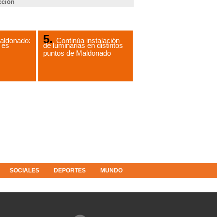
cción
aldonado:
Continúa instalación
 es
de luminarias en distintos
puntos de Maldonado
SOCIALES
DEPORTES
MUNDO