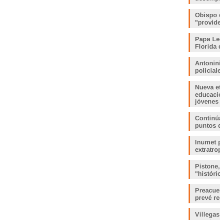
Obispo 
"provid
Papa Le
Florida 
Antonin
policia
Nueva e
educaci
jóvenes
Continúa
puntos 
Inumet p
extratro
Pistone
"histór
Preacue
prevé r
Villegas