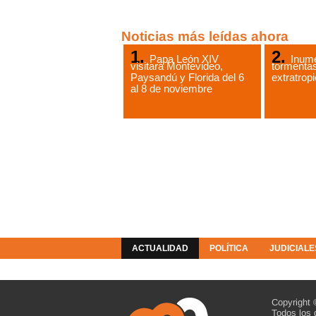
Noticias más leídas ahora
Papa León XIV
Inume
visitará Montevideo,
tormentas
Paysandú y Florida del 6
extratropi
al 8 de noviembre
ACTUALIDAD
POLÍTICA
JUDICIALE
COLUMNISTAS
RESOLUCIONES
Copyright 
Todos los 