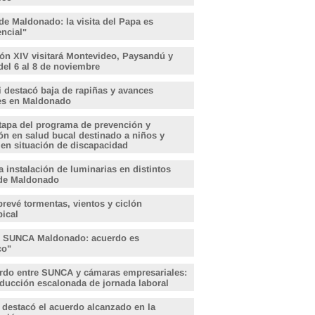
de Maldonado: la visita del Papa es
encial"
ón XIV visitará Montevideo, Paysandú y
del 6 al 8 de noviembre
i destacó baja de rapiñas y avances
les en Maldonado
tapa del programa de prevención y
ón en salud bucal destinado a niños y
 en situación de discapacidad
 instalación de luminarias en distintos
de Maldonado
revé tormentas, vientos y ciclón
pical
, SUNCA Maldonado: acuerdo es
ico"
rdo entre SUNCA y cámaras empresariales:
educción escalonada de jornada laboral
 destacó el acuerdo alcanzado en la