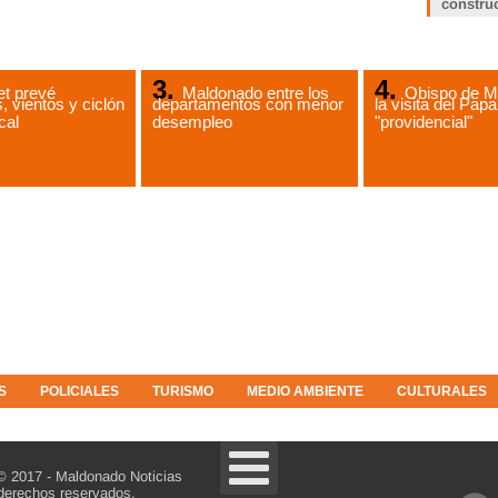
constru
t prevé
Maldonado entre los
Obispo de M
, vientos y ciclón
departamentos con menor
la visita del Papa
cal
desempleo
"providencial"
S
POLICIALES
TURISMO
MEDIO AMBIENTE
CULTURALES
© 2017 - Maldonado Noticias
derechos reservados.