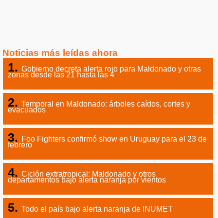
Noticias más leídas ahora
Gobierno decreta alerta rojo para Maldonado y otras
zonas desde las 21 hasta las 4
Temporal en Maldonado: árboles caídos, cortes y
evacuados
Foo Fighters confirmó show en Uruguay para el 23 de
febrero
Ciclón extratropical: Maldonado y otros
departamentos bajo alerta naranja por vientos
Todo el país bajo alerta naranja de INUMET