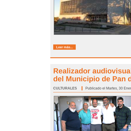
Leer más...
Realizador audiovisual
del Municipio de Pan 
CULTURALES
Categoría:
Publicado el Martes, 30 Ene