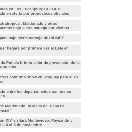
ados en Los Eucaliptus; CECOED
o en alerta por pronósticos oficiales
xtratropical: Maldonado y otros
entos bajo alerta naranja por vientos
 país bajo alerta naranja de INUMET
er llegará por primera vez al Este en
 de Policía brindó taller de prevención de la
a suicida
hters confirmó show en Uruguay para el 23
ro
do entre los departamentos con menor
leo
de Maldonado: la visita del Papa es
encial"
ón XIV visitará Montevideo, Paysandú y
del 6 al 8 de noviembre