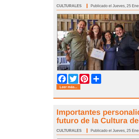
CULTURALES
Categoría:
Publicado el Jueves, 25 Ene
Share
Facebook
Twitter
Pinterest
Leer más...
Importantes personali
futuro de la Cultura 
CULTURALES
Categoría:
Publicado el Jueves, 25 Ene