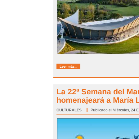
Leer más...
La 22ª Semana del Mar
homenajeará a María 
CULTURALES
Categoría:
Publicado el Miércoles, 24 