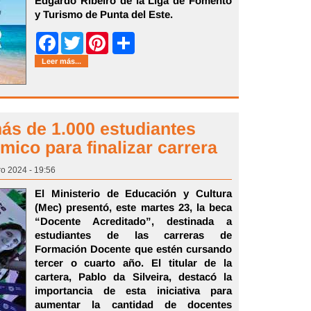
Edgardo Ribeiro de la Liga de Fomento
y Turismo de Punta del Este.
Share
Facebook
Twitter
Pinterest
Leer más...
ás de 1.000 estudiantes
ico para finalizar carrera
ro 2024 - 19:56
El Ministerio de Educación y Cultura
(Mec) presentó, este martes 23, la beca
“Docente Acreditado”, destinada a
estudiantes de las carreras de
Formación Docente que estén cursando
tercer o cuarto año. El titular de la
cartera, Pablo da Silveira, destacó la
importancia de esta iniciativa para
aumentar la cantidad de docentes