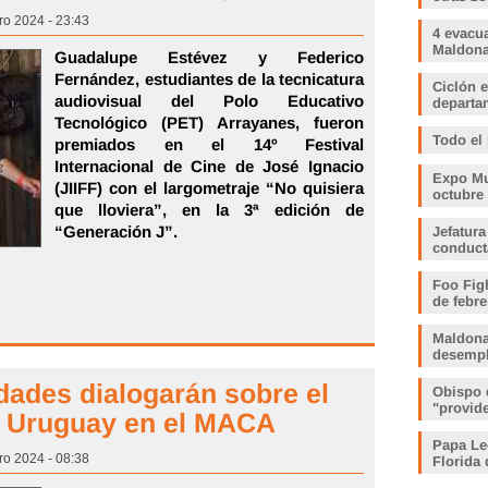
ro 2024 - 23:43
4 evacu
Maldonad
Guadalupe Estévez y Federico
Fernández, estudiantes de la tecnicatura
Ciclón e
audiovisual del Polo Educativo
departam
Tecnológico (PET) Arrayanes, fueron
Todo el
premiados en el 14º Festival
Internacional de Cine de José Ignacio
Expo Muj
(JIIFF) con el largometraje “No quisiera
octubre
que lloviera”, en la 3ª edición de
“Generación J”.
Jefatura
conduct
Foo Fig
de febre
Maldona
desemp
dades dialogarán sobre el
Obispo 
"provid
de Uruguay en el MACA
Papa Le
ro 2024 - 08:38
Florida 