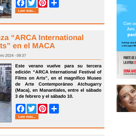
Share
Facebook
Twitter
Pinterest
Leer más...
nza “ARCA International
rts” en el MACA
ro 2024 - 09:37
Este verano vuelve para su tercera
edición “ARCA International Festival of
Films on Arts”, en el magnífico Museo
de Arte Contemporáneo Atchugarry
(Maca), en Manantiales, entre el sábado
3 de febrero y el sábado 10.
Share
Facebook
Twitter
Pinterest
Leer más...