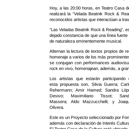
Hoy, a las 20:00 horas, en Teatro Casa d
realizará la “Velada Beatnik Rock & Rea
reconocidos artistas que interactúan a tra
“Las Veladas Beatnik Rock & Reading”, es 
dejado constancia de que una línea fuerte
de naturaleza eminentemente musical.
Alternan la lectura de textos propios de 
homenaje a varios de los más prominentes 
se conjugan con performances audiovisu
rock en vivo, homenajean, además, a grand
Los artistas que estarán participando 
esta propuesta son, Silvia Guerra; Carl
Rehermann; Amir Hamed; Sandra Lóp
Desivo; Maximiliano Tissot; Sand
Massera; Aldo Mazzucchelli; y Joaqu
Olivera.
Este es un Proyecto seleccionado por Fon
además con declaración de Interés Cultura
El Teatro Casa de la Cultura está ubicad