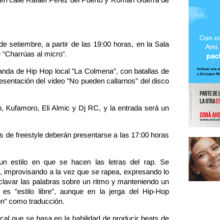
e setiembre, a partir de las 19:00 horas, en la Sala
e “Charrúas al micro”.
anda de Hip Hop local "La Colmena", con batallas de
resentación del video "No pueden callarnos" del disco
lo, Kufamoro, Eli Almic y Dj RC, y la entrada será un
as de freestyle deberán presentarse a las 17:00 horas
un estilo en que se hacen las letras del rap. Se
, improvisando a la vez que se rapea, expresando lo
 clavar las palabras sobre un ritmo y manteniendo un
e" es "estilo libre", aunque en la jerga del Hip-Hop
ón" como traducción.
cal que se basa en la habilidad de producir beats de