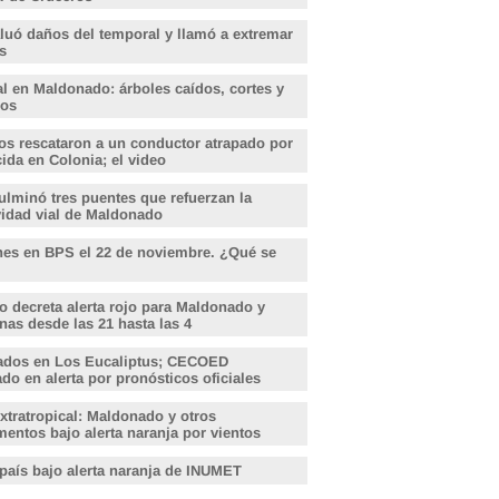
aluó daños del temporal y llamó a extremar
s
l en Maldonado: árboles caídos, cortes y
dos
s rescataron a un conductor atrapado por
ida en Colonia; el video
lminó tres puentes que refuerzan la
vidad vial de Maldonado
nes en BPS el 22 de noviembre. ¿Qué se
o decreta alerta rojo para Maldonado y
nas desde las 21 hasta las 4
ados en Los Eucaliptus; CECOED
o en alerta por pronósticos oficiales
xtratropical: Maldonado y otros
entos bajo alerta naranja por vientos
 país bajo alerta naranja de INUMET