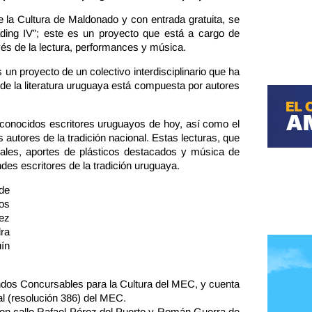
e la Cultura de Maldonado y con entrada gratuita, se
ding IV”; este es un proyecto que está a cargo de
vés de la lectura, performances y música.
un proyecto de un colectivo interdisciplinario que ha
 de la literatura uruguaya está compuesta por autores
reconocidos escritores uruguayos de hoy, así como el
autores de la tradición nacional. Estas lecturas, que
ales, aportes de plásticos destacados y música de
es escritores de la tradición uruguaya.
de
os
ez
ra
ín
dos Concursables para la Cultura del MEC, y cuenta
l (resolución 386) del MEC.
o en calle Rafael Pérez del Puerto y Román Guerra de