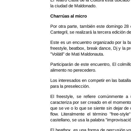
la ciudad de Maldonado.
Charrúas al micro
Por otra parte, también este domingo 28 d
Cantegril, se realizará la tercera edición d
Este es un encuentro organizado por la b
freestyle, beatbox, break dance, Dj y la p
"Volátil" de Mati Maldonauta.
Participarán de este encuentro, El colmil
alimento no perecedero.
Los interesados en competir en las batall
para la preselección.
El freestyle, se refiere comúnmente a 
caracteriza por ser creado en el momento
que se ve o lo que se siente sin dejar de
flow. Literalmente el término "free-styl
castellano, se usa la palabra "improvisaci
El beatbox, es una forma de percusión vo