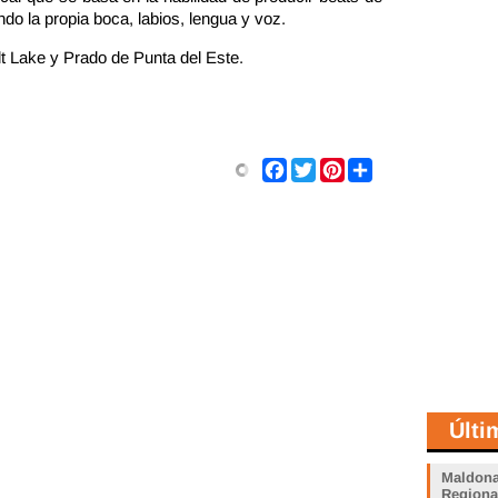
ndo la propia boca, labios, lengua y voz.
lt Lake y Prado de Punta del Este.
Share
Facebook
Twitter
Pinterest
Últi
Maldona
Regiona