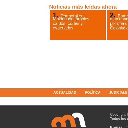
Noticias más leídas ahora
Temporal en
Bomb
Maldonado: árboles
a un cond
caídos, cortes y
por una c
evacuados
Colonia; e
ACTUALIDAD
POLÍTICA
JUDICIALE
COLUMNISTAS
RESOLUCIONES
Copyright 
Todos los 
Prensa:
i