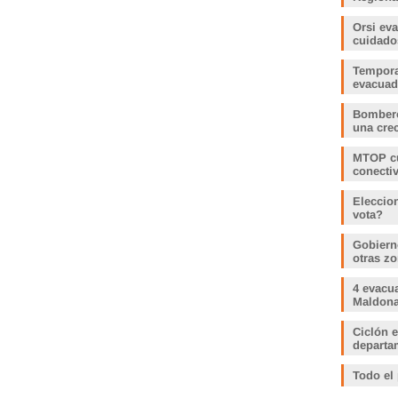
Orsi ev
cuidado
Tempora
evacua
Bombero
una crec
MTOP cu
conecti
Eleccio
vota?
Gobiern
otras zo
4 evacu
Maldonad
Ciclón e
departam
Todo el