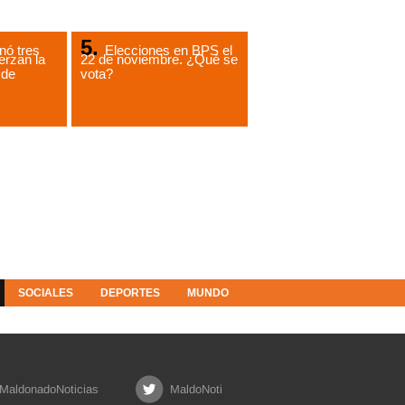
ó tres
Elecciones en BPS el
erzan la
22 de noviembre. ¿Qué se
 de
vota?
SOCIALES
DEPORTES
MUNDO
MaldonadoNoticias
MaldoNoti