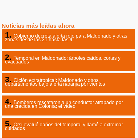
Noticias más leídas ahora
Gobierno decreta alerta rojo para Maldonado y otras
zonas desde las 21 hasta las 4
Temporal en Maldonado: árboles caídos, cortes y
evacuados
Ciclón extratropical: Maldonado y otros
departamentos bajo alerta naranja por vientos
Bomberos rescataron a un conductor atrapado por
una crecida en Colonia; el video
Orsi evaluó daños del temporal y llamó a extremar
cuidados