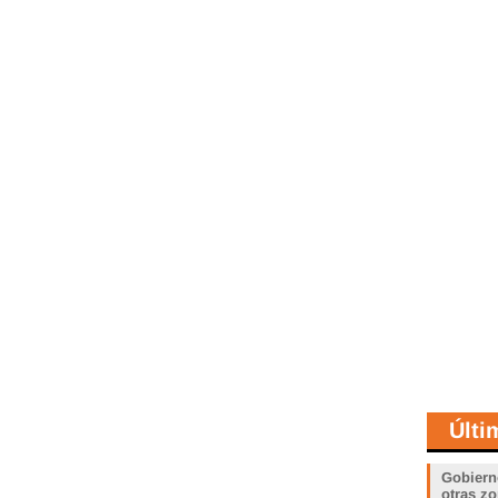
Últi
Gobiern
otras zo