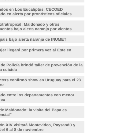
ados en Los Eucaliptus; CECOED
o en alerta por pronósticos oficiales
xtratropical: Maldonado y otros
entos bajo alerta naranja por vientos
 país bajo alerta naranja de INUMET
er llegará por primera vez al Este en
 de Policía brindó taller de prevención de la
a suicida
hters confirmó show en Uruguay para el 23
ro
do entre los departamentos con menor
leo
de Maldonado: la visita del Papa es
encial"
ón XIV visitará Montevideo, Paysandú y
del 6 al 8 de noviembre