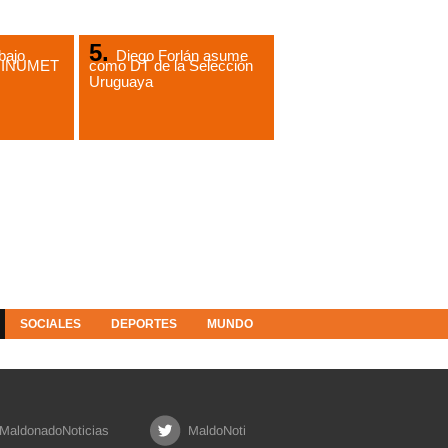
bajo
Diego Forlán asume
de INUMET
como DT de la Selección
Uruguaya
SOCIALES
DEPORTES
MUNDO
MaldonadoNoticias
MaldoNoti