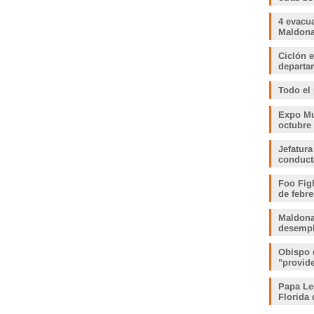
4 evacu
Maldonad
Ciclón e
departam
Todo el
Expo Muj
octubre
Jefatura
conduct
Foo Fig
de febre
Maldona
desemp
Obispo 
"provid
Papa Le
Florida 