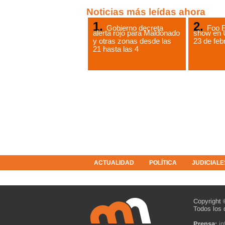
Noticias más leídas ahora
Gobierno decreta
Foo F
alerta rojo para Maldonado
show en 
y otras zonas desde las
23 de feb
21 hasta las 4
ACTUALIDAD
POLÍTICA
JUDICIALE
COLUMNISTAS
RESOLUCIONES
Copyright 
Todos los 
Prensa:
i