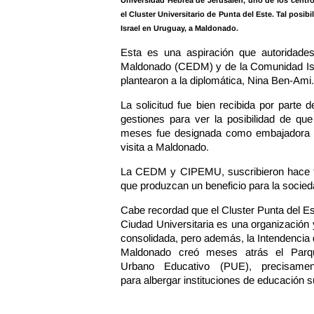
Universidad Hebrea de Jerusalén, uno de los centros
el Cluster Universitario de Punta del Este. Tal posib
Israel en Uruguay, a Maldonado.
Esta es una aspiración que autoridad
Maldonado (CEDM) y de la Comunidad Isr
plantearon a la diplomática, Nina Ben-Ami.
La solicitud fue bien recibida por parte
gestiones para ver la posibilidad de que
meses fue designada como embajadora e
visita a Maldonado.
La CEDM y CIPEMU, suscribieron hace ti
que produzcan un beneficio para la socieda
Cabe recordad que el Cluster Punta del E
Ciudad Universitaria es una organización
consolidada, pero además, la Intendencia
Maldonado creó meses atrás el Parq
Urbano Educativo (PUE), precisamen
para albergar instituciones de educación s