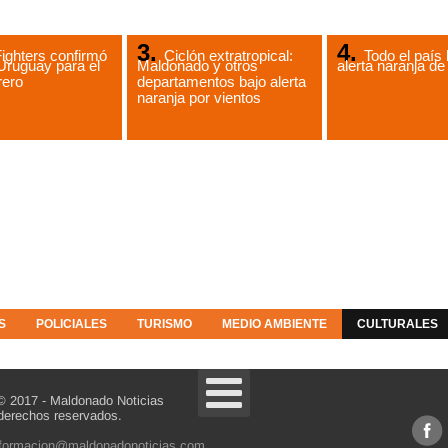
ighters confirmó
Ciclón extratropical:
Todo el país 
Uruguay para el
Maldonado y otros
alerta naranja 
rero
departamentos bajo alerta
naranja por vientos
S
POLICIALES
TURISMO
MEDIO AMBIENTE
CULTURALES
© 2017 - Maldonado Noticias
derechos reservados.
nformacion@maldonadonoticias.com