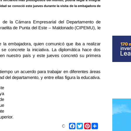
 terciarios más prestigiosos del mundo, podría llegar a integrar
ilidad se conoció este jueves durante la visita de la embajadora de
es de la Cámara Empresarial del Departamento de
aelita de Punta del Este – Maldonado (CIPEMU), le
 de la embajadora, quien comunicó que iba a realizar
 se concrete la iniciativa. La diplomática hace dos
n nuestro país y este jueves concretó su primera
empo un acuerdo para trabajar en diferentes áreas
d del departamento, y entre ellas figura la educativa.
ste
 ya
 de
ue
te
uperior.
Share
Facebook
Twitter
Pinterest