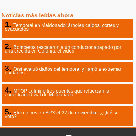
Noticias más leídas ahora
Temporal en Maldonado: árboles caídos, cortes y
evacuados
Bomberos rescataron a un conductor atrapado por
una crecida en Colonia; el video
Orsi evaluó daños del temporal y llamó a extremar
cuidados
MTOP culminó tres puentes que refuerzan la
conectividad vial de Maldonado
Elecciones en BPS el 22 de noviembre. ¿Qué se
vota?