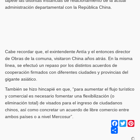
tapete las distintas instancias de relacionamiento de la actual
administración departamental con la República China.
Cabe recordar que, el exintendente Antía y el entonces director
de Obras de la comuna, visitaron China años atrás. En la misma
línea, se efectuó un repaso por los distintos acuerdos de
cooperación firmados con diferentes ciudades y provincias del
gigante asiático.
También se hizo hincapié en que, “para aumentar el flujo turístico
y comercial es necesario fomentar una flexibilización (o
eliminación total) de visados para el ingreso de ciudadanos
chinos, así como concretar un acuerdo de libre comercio entre
ambos países o a nivel Mercosur”.
Facebook
Twitter
Pi
Share