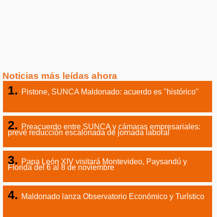
Noticias más leídas ahora
Pistone, SUNCA Maldonado: acuerdo es "histórico"
Preacuerdo entre SUNCA y cámaras empresariales:
prevé reducción escalonada de jornada laboral
Papa León XIV visitará Montevideo, Paysandú y
Florida del 6 al 8 de noviembre
Maldonado lanza Observatorio Económico y Turístico