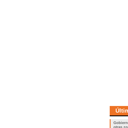
Últi
Gobiern
otras zo