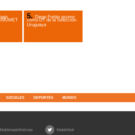
bajo
Diego Forlán asume
de INUMET
como DT de la Selección
Uruguaya
SOCIALES
DEPORTES
MUNDO
MaldonadoNoticias
MaldoNoti