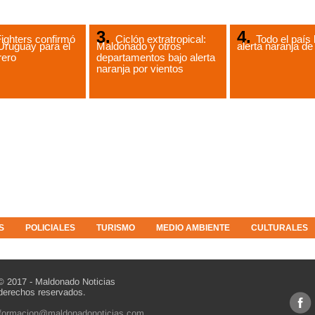
ighters confirmó
Ciclón extratropical:
Todo el país 
Uruguay para el
Maldonado y otros
alerta naranja 
rero
departamentos bajo alerta
naranja por vientos
S
POLICIALES
TURISMO
MEDIO AMBIENTE
CULTURALES
© 2017 - Maldonado Noticias
derechos reservados.
nformacion@maldonadonoticias.com