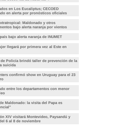
ados en Los Eucaliptus; CECOED
o en alerta por pronósticos oficiales
xtratropical: Maldonado y otros
entos bajo alerta naranja por vientos
 país bajo alerta naranja de INUMET
er llegará por primera vez al Este en
 de Policía brindó taller de prevención de la
a suicida
hters confirmó show en Uruguay para el 23
ro
do entre los departamentos con menor
leo
de Maldonado: la visita del Papa es
encial"
ón XIV visitará Montevideo, Paysandú y
del 6 al 8 de noviembre