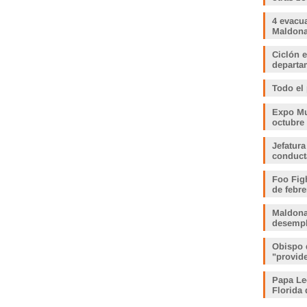
4 evacu
Maldonad
Ciclón e
departam
Todo el
Expo Muj
octubre
Jefatura
conduct
Foo Fig
de febre
Maldona
desemp
Obispo 
"provid
Papa Le
Florida 