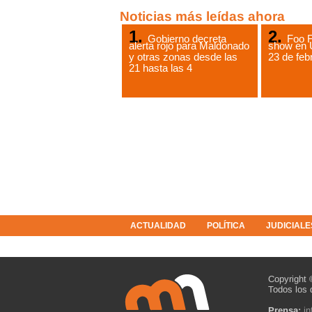
Noticias más leídas ahora
Gobierno decreta
Foo F
alerta rojo para Maldonado
show en 
y otras zonas desde las
23 de feb
21 hasta las 4
ACTUALIDAD
POLÍTICA
JUDICIALE
COLUMNISTAS
RESOLUCIONES
Copyright 
Todos los 
Prensa:
i