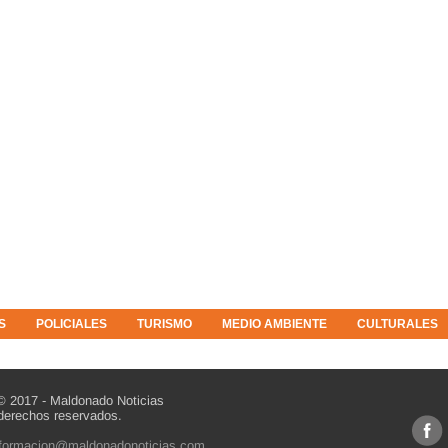
S
POLICIALES
TURISMO
MEDIO AMBIENTE
CULTURALES
© 2017 - Maldonado Noticias
derechos reservados.
nformacion@maldonadonoticias.com