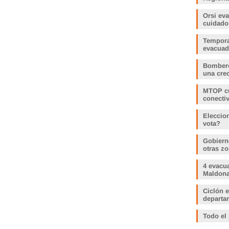
Orsi ev
cuidado
Tempora
evacua
Bombero
una crec
MTOP cu
conecti
Eleccio
vota?
Gobiern
otras zo
4 evacu
Maldonad
Ciclón e
departam
Todo el