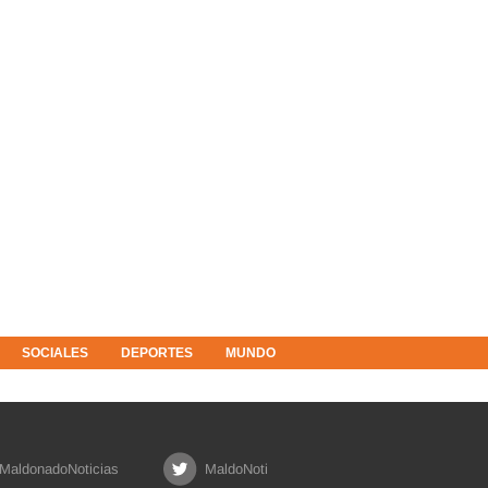
SOCIALES
DEPORTES
MUNDO
MaldonadoNoticias
MaldoNoti