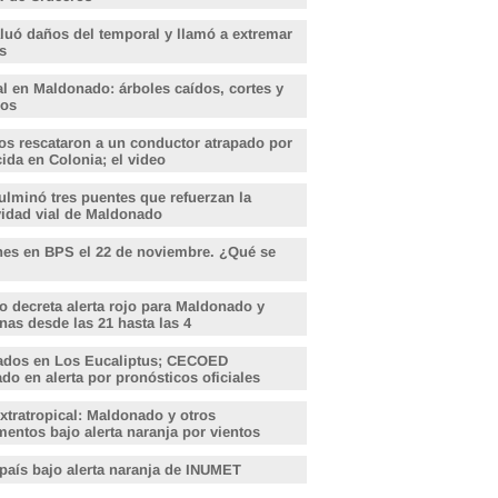
aluó daños del temporal y llamó a extremar
s
l en Maldonado: árboles caídos, cortes y
dos
s rescataron a un conductor atrapado por
ida en Colonia; el video
lminó tres puentes que refuerzan la
vidad vial de Maldonado
nes en BPS el 22 de noviembre. ¿Qué se
o decreta alerta rojo para Maldonado y
nas desde las 21 hasta las 4
ados en Los Eucaliptus; CECOED
o en alerta por pronósticos oficiales
xtratropical: Maldonado y otros
entos bajo alerta naranja por vientos
 país bajo alerta naranja de INUMET