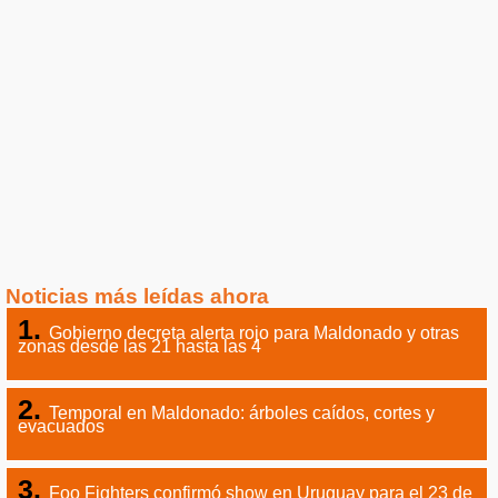
Noticias más leídas ahora
Gobierno decreta alerta rojo para Maldonado y otras
zonas desde las 21 hasta las 4
Temporal en Maldonado: árboles caídos, cortes y
evacuados
Foo Fighters confirmó show en Uruguay para el 23 de