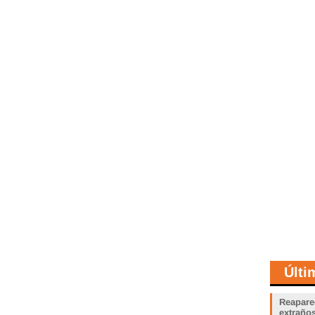
Últi
Reapare
extraño