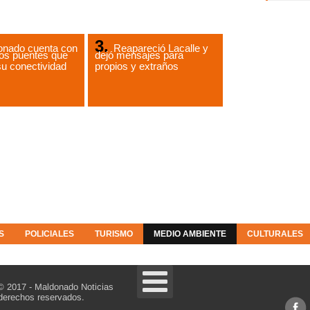
onado cuenta con
Reapareció Lacalle y
os puentes que
dejó mensajes para
u conectividad
propios y extraños
S
POLICIALES
TURISMO
MEDIO AMBIENTE
CULTURALES
© 2017 - Maldonado Noticias
derechos reservados.