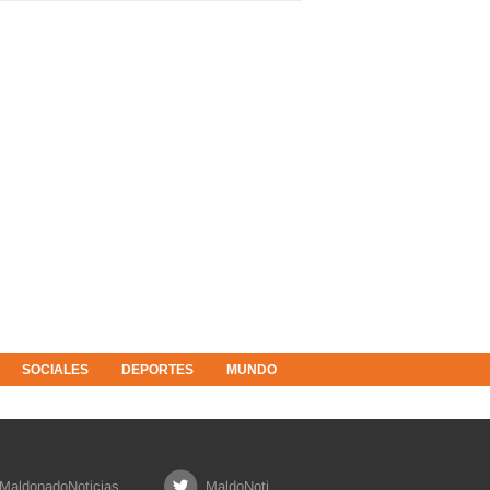
SOCIALES
DEPORTES
MUNDO
MaldonadoNoticias
MaldoNoti