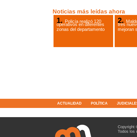
Noticias más leídas ahora
Policía realizó 120
Mald
operativos en diferentes
tres nuev
zonas del departamento
mejoran s
ACTUALIDAD
POLÍTICA
JUDICIALE
COLUMNISTAS
RESOLUCIONES
Copyright 
Todos los 