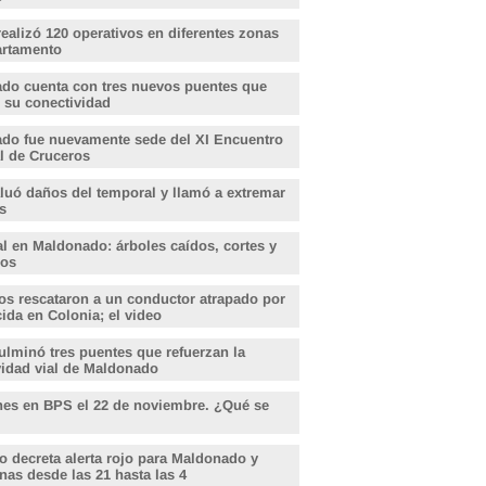
realizó 120 operativos en diferentes zonas
artamento
do cuenta con tres nuevos puentes que
 su conectividad
do fue nuevamente sede del XI Encuentro
l de Cruceros
aluó daños del temporal y llamó a extremar
s
l en Maldonado: árboles caídos, cortes y
dos
s rescataron a un conductor atrapado por
ida en Colonia; el video
lminó tres puentes que refuerzan la
vidad vial de Maldonado
nes en BPS el 22 de noviembre. ¿Qué se
o decreta alerta rojo para Maldonado y
nas desde las 21 hasta las 4