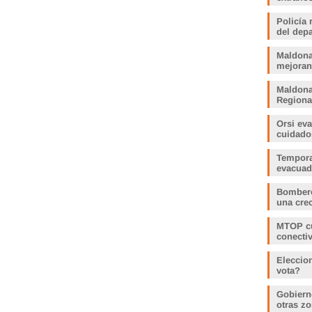
Policía 
del dep
Maldona
mejoran
Maldona
Regiona
Orsi ev
cuidado
Tempora
evacua
Bombero
una crec
MTOP cu
conecti
Eleccio
vota?
Gobiern
otras zo