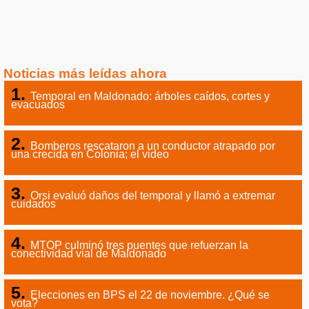
Noticias más leídas ahora
Temporal en Maldonado: árboles caídos, cortes y
evacuados
Bomberos rescataron a un conductor atrapado por
una crecida en Colonia; el video
Orsi evaluó daños del temporal y llamó a extremar
cuidados
MTOP culminó tres puentes que refuerzan la
conectividad vial de Maldonado
Elecciones en BPS el 22 de noviembre. ¿Qué se
vota?