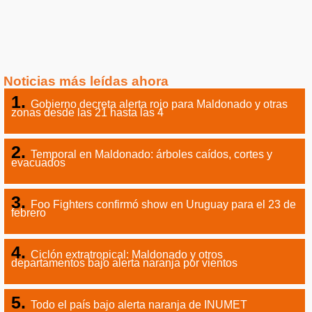
Noticias más leídas ahora
Gobierno decreta alerta rojo para Maldonado y otras
zonas desde las 21 hasta las 4
Temporal en Maldonado: árboles caídos, cortes y
evacuados
Foo Fighters confirmó show en Uruguay para el 23 de
febrero
Ciclón extratropical: Maldonado y otros
departamentos bajo alerta naranja por vientos
Todo el país bajo alerta naranja de INUMET