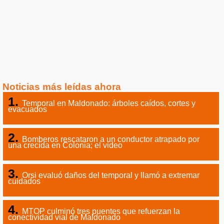
Noticias más leídas ahora
Temporal en Maldonado: árboles caídos, cortes y
evacuados
Bomberos rescataron a un conductor atrapado por
una crecida en Colonia; el video
Orsi evaluó daños del temporal y llamó a extremar
cuidados
MTOP culminó tres puentes que refuerzan la
conectividad vial de Maldonado