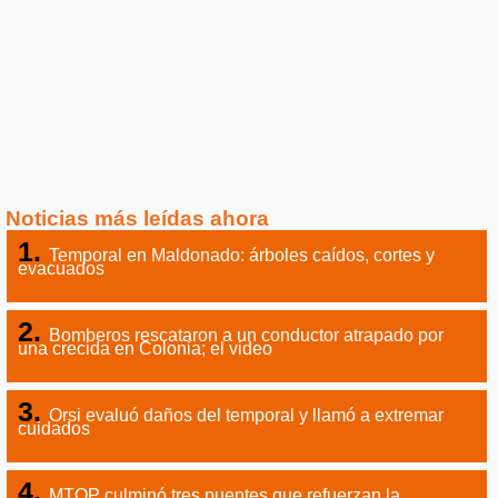
Noticias más leídas ahora
Temporal en Maldonado: árboles caídos, cortes y
evacuados
Bomberos rescataron a un conductor atrapado por
una crecida en Colonia; el video
Orsi evaluó daños del temporal y llamó a extremar
cuidados
MTOP culminó tres puentes que refuerzan la