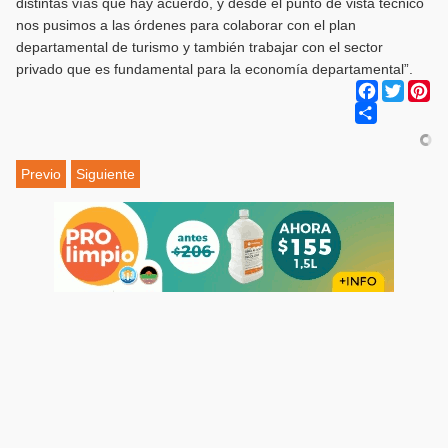
distintas vías que hay acuerdo, y desde el punto de vista técnico
nos pusimos a las órdenes para colaborar con el plan
departamental de turismo y también trabajar con el sector
privado que es fundamental para la economía departamental”.
Facebook
Twitter
Pi
Share
Previo
Siguiente