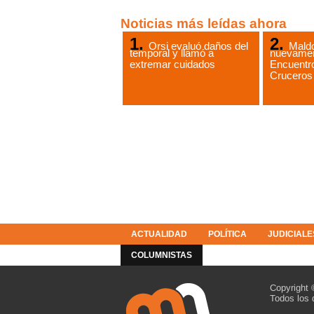
Noticias más leídas ahora
Orsi evaluó daños del
Mald
temporal y llamó a
nuevamen
extremar cuidados
Encuentro
Cruceros
ACTUALIDAD
POLÍTICA
JUDICIALE
COLUMNISTAS
RESOLUCIONES
Copyright 
Todos los 