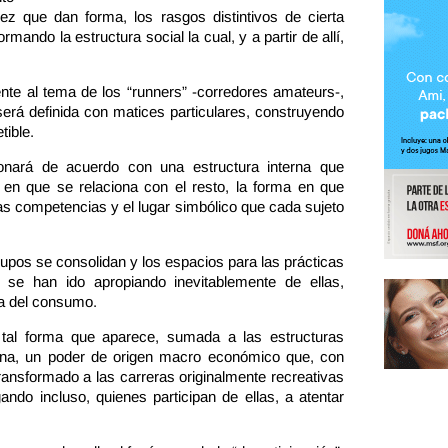
vez que dan forma, los rasgos distintivos de cierta
rmando la estructura social la cual, y a partir de allí,
ente al tema de los “runners” -corredores amateurs-,
será definida con matices particulares, construyendo
tible.
onará de acuerdo con una estructura interna que
 en que se relaciona con el resto, la forma en que
las competencias y el lugar simbólico que cada sujeto
upos se consolidan y los espacios para las prácticas
l se han ido apropiando inevitablemente de ellas,
ra del consumo.
tal forma que aparece, sumada a las estructuras
gena, un poder de origen macro económico que, con
ransformado a las carreras originalmente recreativas
do incluso, quienes participan de ellas, a atentar