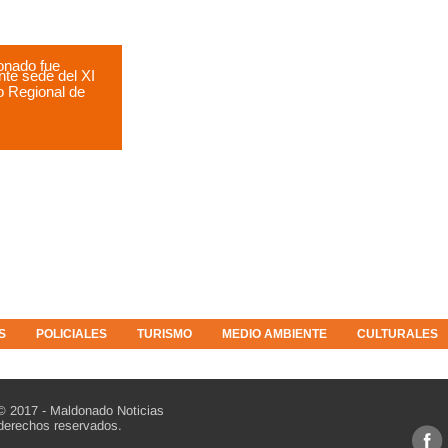
onado fue
te sede del XI
 Regional de
S
POLICIALES
TURISMO
MEDIO AMBIENTE
CULTURALES
© 2017 - Maldonado Noticias
derechos reservados.