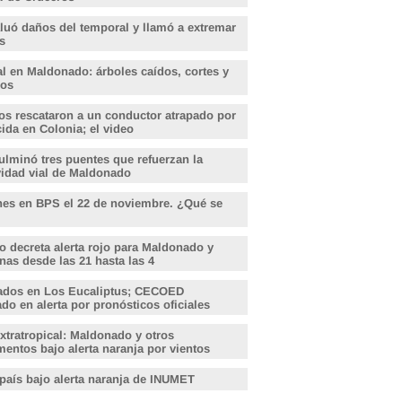
aluó daños del temporal y llamó a extremar
s
l en Maldonado: árboles caídos, cortes y
dos
s rescataron a un conductor atrapado por
ida en Colonia; el video
lminó tres puentes que refuerzan la
vidad vial de Maldonado
nes en BPS el 22 de noviembre. ¿Qué se
o decreta alerta rojo para Maldonado y
nas desde las 21 hasta las 4
ados en Los Eucaliptus; CECOED
o en alerta por pronósticos oficiales
xtratropical: Maldonado y otros
entos bajo alerta naranja por vientos
 país bajo alerta naranja de INUMET