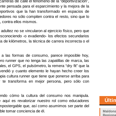
rreras de calle el fenómeno de la “deportivización”,
ente pensada para el esparcimiento y la mejora de la
deportivos que la han transformado en espacios de
redores no sólo compiten contra el resto, sino que lo
 contra ellos mismos.
dultez no se vincularon al ejercicio físico, pero que
esconociendo -o evadiendo- los efectos secundarios
de kilómetros, la técnica de carrera incorrecta o el
o a las formas de consumo, parece imposible hoy,
o runner que no tenga las zapatillas de marca, las
es, el GPS, el pulsómetro, la remera “dry fit” que la
 vendió y cuanto elemento le hayan hecho creer los
a cultura runner que tiene que ponerse arriba para
r te transforma en mejor persona, pero sólo con
ndo cómo la cultura del consumo nos manipula.
Últi
aquí es revalorizar nuestro rol como educadores
impostergable que, así como asumimos ser parte del
le tomar conciencia de él.
Maldona
Regiona