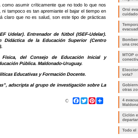
ica como asumir críticamente que no todo lo que nos
Orsi ev
ni tampoco es tan apremiante el bajar el tiempo en
cuidado
á claro que no es salud, son este tipo de prácticas
Tempora
evacua
EF Udelar). Entrenador de fútbol (ISEF-Udelar).
Bombero
n Didáctica de la Educación Superior (Centro
una crec
.
MTOP cu
 Física, del Consejo de Educación Inicial y
conecti
ducación Pública. Maldonado-Uruguay.
Eleccio
olíticas Educativas y Formación Docente.
vota?
s”, adscripta al grupo de investigación sobre La
Gobiern
otras zo
Share
Facebook
Twitter
Pinterest
4 evacu
Maldonad
Ciclón e
departam
Todo el