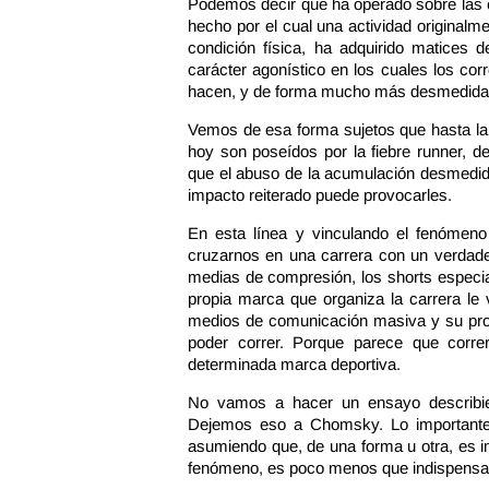
Podemos decir que ha operado sobre las ca
hecho por el cual una actividad originalm
condición física, ha adquirido matices 
carácter agonístico en los cuales los cor
hacen, y de forma mucho más desmedida,
Vemos de esa forma sujetos que hasta la a
hoy son poseídos por la fiebre runner, d
que el abuso de la acumulación desmedida 
impacto reiterado puede provocarles.
En esta línea y vinculando el fenómen
cruzarnos en una carrera con un verdader
medias de compresión, los shorts especial
propia marca que organiza la carrera le
medios de comunicación masiva y su propi
poder correr. Porque parece que corre
determinada marca deportiva.
No vamos a hacer un ensayo describie
Dejemos eso a Chomsky. Lo importante 
asumiendo que, de una forma u otra, es 
fenómeno, es poco menos que indispensab