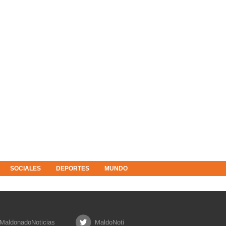
SOCIALES
DEPORTES
MUNDO
MaldonadoNoticias
MaldoNoti