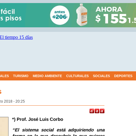
IALES
TURISMO
MEDIO AMBIENTE
CULTURALES
SOCIALES
DEPORTES
s
zo 2018 - 20:25
*) Prof. José Luis Corbo
“El sistema social está adquiriendo una
forma en la que descubrir lo que quieres