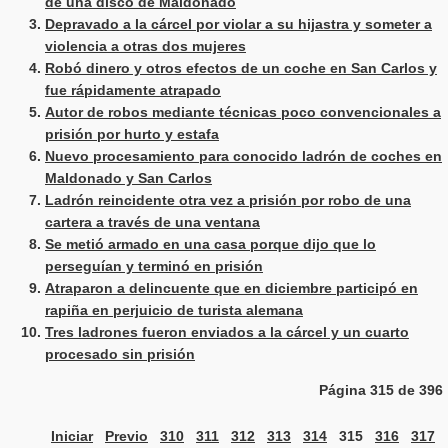
de una disco de Maldonado
Depravado a la cárcel por violar a su hijastra y someter a
violencia a otras dos mujeres
Robó dinero y otros efectos de un coche en San Carlos y
fue rápidamente atrapado
Autor de robos mediante técnicas poco convencionales a
prisión por hurto y estafa
Nuevo procesamiento para conocido ladrón de coches en
Maldonado y San Carlos
Ladrón reincidente otra vez a prisión por robo de una
cartera a través de una ventana
Se metió armado en una casa porque dijo que lo
perseguían y terminó en prisión
Atraparon a delincuente que en diciembre participó en
rapiña en perjuicio de turista alemana
Tres ladrones fueron enviados a la cárcel y un cuarto
procesado sin prisión
Página 315 de 396
Iniciar
Previo
310
311
312
313
314
315
316
317