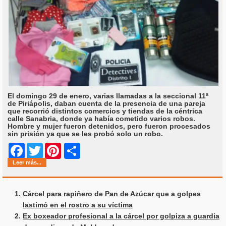
El domingo 29 de enero, varias llamadas a la seccional 11ª
de Piriápolis, daban cuenta de la presencia de una pareja
que recorrió distintos comercios y tiendas de la céntrica
calle Sanabria, donde ya había cometido varios robos.
Hombre y mujer fueron detenidos, pero fueron procesados
sin prisión ya que se les probó solo un robo.
Share
Facebook
Twitter
Pinterest
Leer más...
Cárcel para rapiñero de Pan de Azúcar que a golpes
lastimó en el rostro a su víctima
Ex boxeador profesional a la cárcel por golpiza a guardia