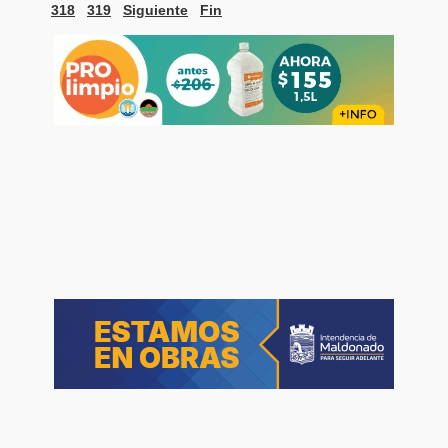
318
319
Siguiente
Fin