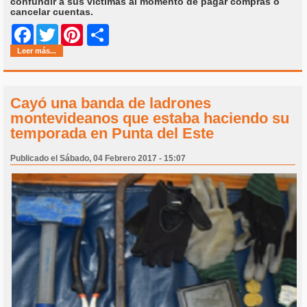
confundir a sus víctimas al momento de pagar compras o
cancelar cuentas.
Share
Facebook
Twitter
Pinterest
Leer más...
Cayó una banda de ladrones
montevideanos que estaba haciendo su
temporada en Punta del Este
Publicado el Sábado, 04 Febrero 2017 - 15:07