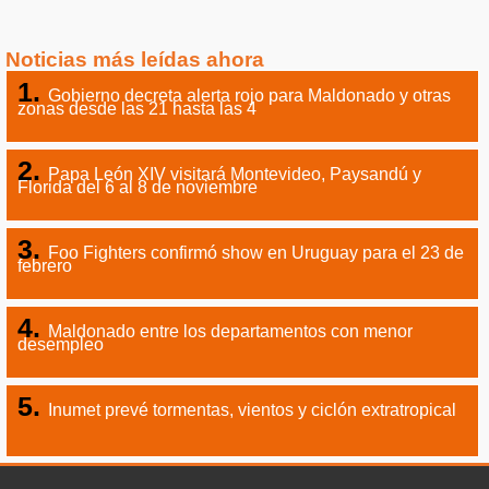
Noticias más leídas ahora
Gobierno decreta alerta rojo para Maldonado y otras
zonas desde las 21 hasta las 4
Papa León XIV visitará Montevideo, Paysandú y
Florida del 6 al 8 de noviembre
Foo Fighters confirmó show en Uruguay para el 23 de
febrero
Maldonado entre los departamentos con menor
desempleo
Inumet prevé tormentas, vientos y ciclón extratropical