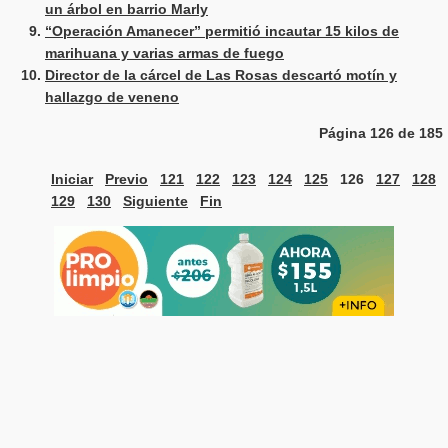
un árbol en barrio Marly
“Operación Amanecer” permitió incautar 15 kilos de
marihuana y varias armas de fuego
Director de la cárcel de Las Rosas descartó motín y
hallazgo de veneno
Página 126 de 185
Iniciar
Previo
121
122
123
124
125
126
127
128
129
130
Siguiente
Fin