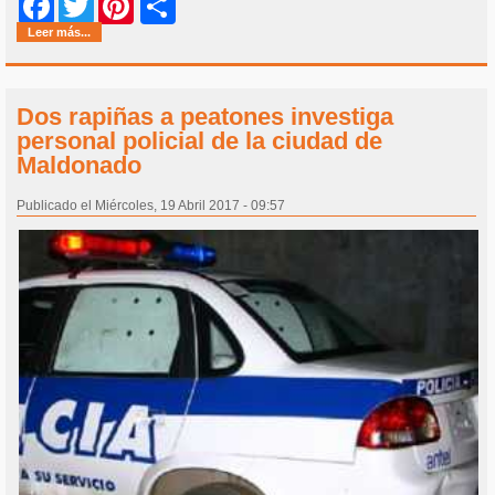
Share
Facebook
Twitter
Pinterest
Leer más...
Dos rapiñas a peatones investiga
personal policial de la ciudad de
Maldonado
Publicado el Miércoles, 19 Abril 2017 - 09:57