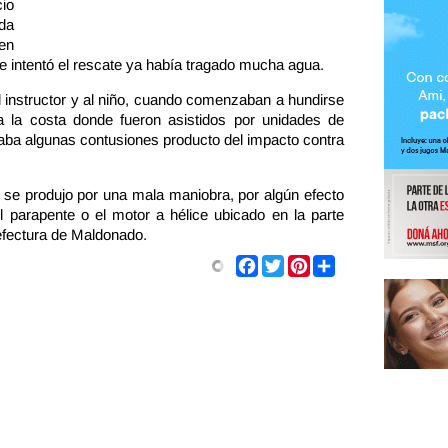
io
da
 en
 intentó el rescate ya había tragado mucha agua.
l instructor y al niño, cuando comenzaban a hundirse
 a la costa donde fueron asistidos por unidades de
aba algunas contusiones producto del impacto contra
o se produjo por una mala maniobra, por algún efecto
el parapente o el motor a hélice ubicado en la parte
refectura de Maldonado.
Share
Facebook
Twitter
Pinterest