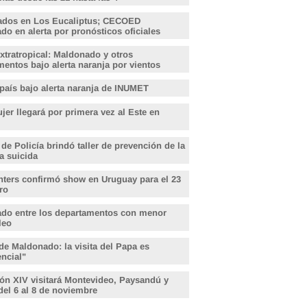
ados en Los Eucaliptus; CECOED
o en alerta por pronósticos oficiales
xtratropical: Maldonado y otros
entos bajo alerta naranja por vientos
 país bajo alerta naranja de INUMET
er llegará por primera vez al Este en
 de Policía brindó taller de prevención de la
a suicida
hters confirmó show en Uruguay para el 23
ro
do entre los departamentos con menor
leo
de Maldonado: la visita del Papa es
encial"
ón XIV visitará Montevideo, Paysandú y
del 6 al 8 de noviembre