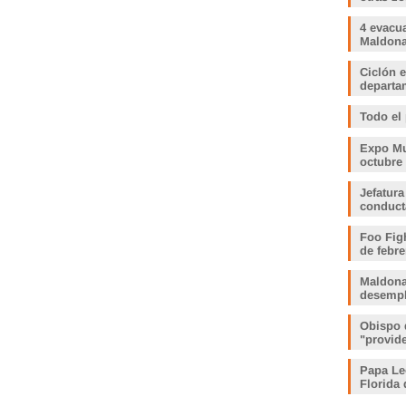
4 evacu
Maldonad
Ciclón e
departam
Todo el
Expo Muj
octubre
Jefatura
conduct
Foo Fig
de febre
Maldona
desemp
Obispo 
"provid
Papa Le
Florida 