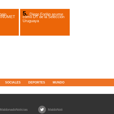
bajo
Diego Forlán asume
de INUMET
como DT de la Selección
Uruguaya
SOCIALES
DEPORTES
MUNDO
MaldonadoNoticias
MaldoNoti