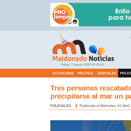
Friday, 7 August 2026
00:45:02
ACTUALIDAD
POLÍTICA
JUDICIALES
POLIC
Tres personas rescatada
precipitarse al mar un 
POLICIALES
Categoría:
Publicado el Miércoles, 01 Abril