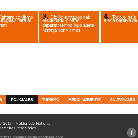
ighters confirmó
Ciclón extratropical:
Todo el país 
Uruguay para el
Maldonado y otros
alerta naranja 
rero
departamentos bajo alerta
naranja por vientos
S
POLICIALES
TURISMO
MEDIO AMBIENTE
CULTURALES
© 2017 - Maldonado Noticias
derechos reservados.
nformacion@maldonadonoticias.com