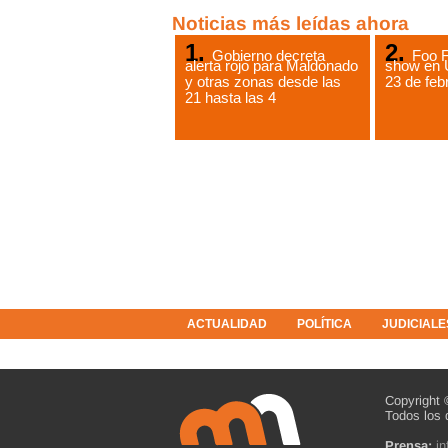
Noticias más leídas ahora
Gobierno decreta
Foo F
alerta rojo para Maldonado
show en 
y otras zonas desde las
23 de feb
21 hasta las 4
ACTUALIDAD
POLÍTICA
JUDICIALE
COLUMNISTAS
RESOLUCIONES
Copyright 
Todos los 
Prensa:
i