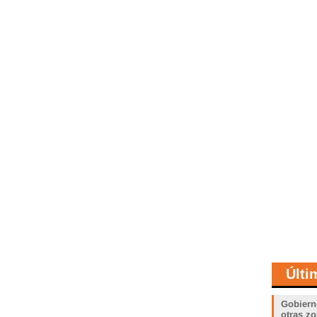
Últi
Gobiern
otras zo