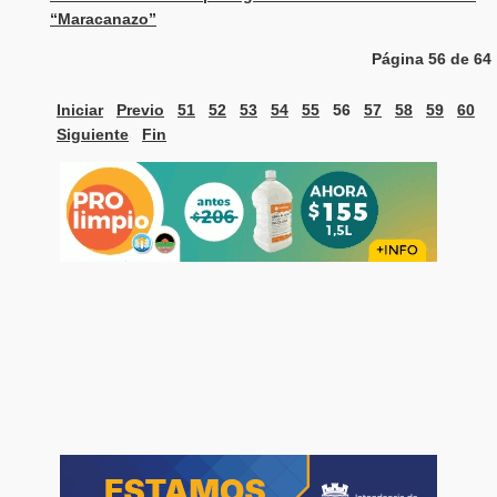
“Maracanazo”
Página 56 de 64
Iniciar
Previo
51
52
53
54
55
56
57
58
59
60
Siguiente
Fin