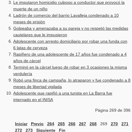
Le imputaron homicidio culposo a conductor que provocó la
muerte de un niño
Ladrón de comercio del barrio Lavalleja condenado a 10
meses de prisión
Golpeaba y amenazaba a su pareja y no respetó las medidas
cautelares que le impusieron
Adolescente con arresto domiciliario por robar una funda con
6 latas de cerveza
Rapiñero de una adolescente de 17 años fue condenado a 4
años de cárcel
Terminó en la cárcel luego de robar en 3 ocasiones la misma
verdulería
Robó una finca de campaña, lo atraparon y fue condenado a 8
meses de libertad vigilada
Adolescente que rapiñó a una turista en La Barra fue
internado en el INISA
Página 269 de 396
Iniciar
Previo
264
265
266
267
268
269
270
271
272
273
Siguiente
Fin