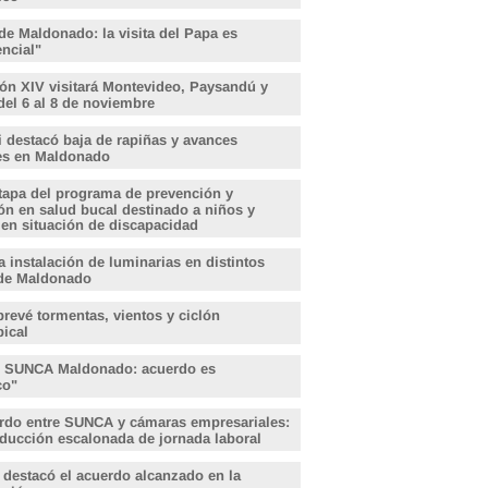
de Maldonado: la visita del Papa es
encial"
ón XIV visitará Montevideo, Paysandú y
del 6 al 8 de noviembre
i destacó baja de rapiñas y avances
les en Maldonado
tapa del programa de prevención y
ón en salud bucal destinado a niños y
 en situación de discapacidad
 instalación de luminarias en distintos
de Maldonado
revé tormentas, vientos y ciclón
pical
, SUNCA Maldonado: acuerdo es
ico"
rdo entre SUNCA y cámaras empresariales:
educción escalonada de jornada laboral
 destacó el acuerdo alcanzado en la