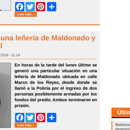
Share
Facebook
Twitter
Pinterest
Leer más...
una leñería de Maldonado y
l
 2018 - 11:14
En horas de la tarde del lunes último se
generó una particular situación en una
leñería de Maldonado ubicada en calle
Marco de los Reyes, desde donde se
llamó a la Policía por el ingreso de dos
personas posiblemente armadas por los
fondos del predio. Ambos terminaron en
prisión.
Últi
Share
Facebook
Twitter
Pinterest
Maldona
Leer más...
desemp