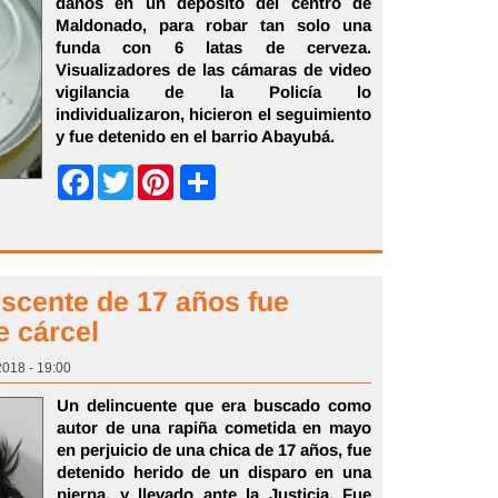
daños en un depósito del centro de
Maldonado, para robar tan solo una
funda con 6 latas de cerveza.
Visualizadores de las cámaras de video
vigilancia de la Policía lo
individualizaron, hicieron el seguimiento
y fue detenido en el barrio Abayubá.
Share
Facebook
Twitter
Pinterest
scente de 17 años fue
e cárcel
2018 - 19:00
Un delincuente que era buscado como
autor de una rapiña cometida en mayo
en perjuicio de una chica de 17 años, fue
detenido herido de un disparo en una
pierna, y llevado ante la Justicia. Fue