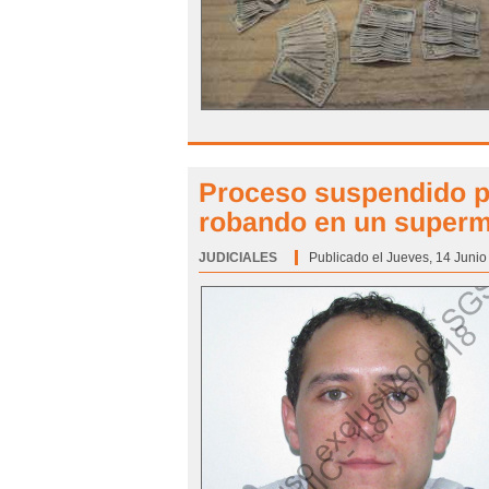
Proceso suspendido pa
robando en un super
JUDICIALES
Categoría:
Publicado el Jueves, 14 Junio