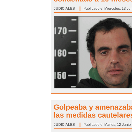
JUDICIALES
Categoría:
Publicado el Miércoles, 13 Ju
Golpeaba y amenazaba 
las medidas cautelare
JUDICIALES
Categoría:
Publicado el Martes, 12 Junio