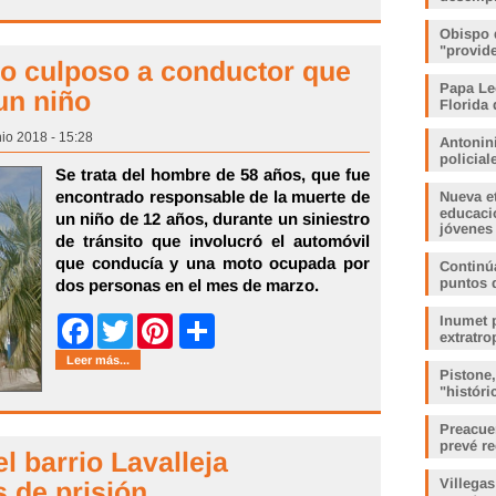
Obispo 
"provid
io culposo a conductor que
Papa Le
un niño
Florida 
nio 2018 - 15:28
Antonin
policia
Se trata del hombre de 58 años, que fue
encontrado responsable de la muerte de
Nueva e
educaci
un niño de 12 años, durante un siniestro
jóvenes
de tránsito que involucró el automóvil
que conducía y una moto ocupada por
Continúa
puntos 
dos personas en el mes de marzo.
Share
Inumet p
Facebook
Twitter
Pinterest
extratro
Leer más...
Pistone
"histór
Preacue
prevé r
l barrio Lavalleja
Villegas
 de prisión