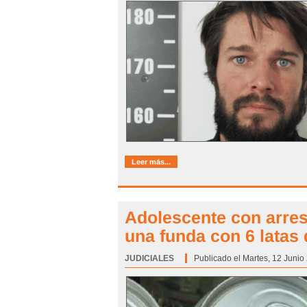
Leer más...
Adolescente con arrest
una funda con 6 latas
JUDICIALES
Categoría:
Publicado el Martes, 12 Junio