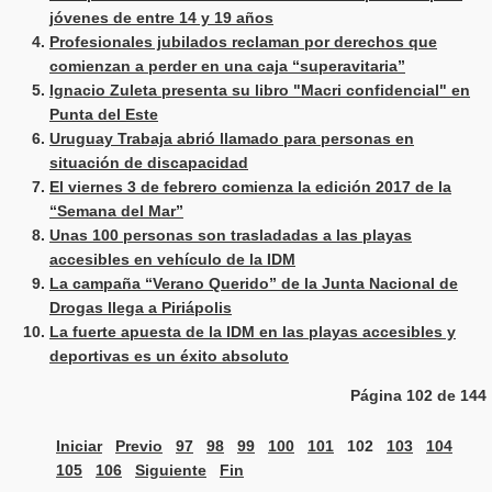
jóvenes de entre 14 y 19 años
Profesionales jubilados reclaman por derechos que
comienzan a perder en una caja “superavitaria”
Ignacio Zuleta presenta su libro "Macri confidencial" en
Punta del Este
Uruguay Trabaja abrió llamado para personas en
situación de discapacidad
El viernes 3 de febrero comienza la edición 2017 de la
“Semana del Mar”
Unas 100 personas son trasladadas a las playas
accesibles en vehículo de la IDM
La campaña “Verano Querido” de la Junta Nacional de
Drogas llega a Piriápolis
La fuerte apuesta de la IDM en las playas accesibles y
deportivas es un éxito absoluto
Página 102 de 144
Iniciar
Previo
97
98
99
100
101
102
103
104
105
106
Siguiente
Fin