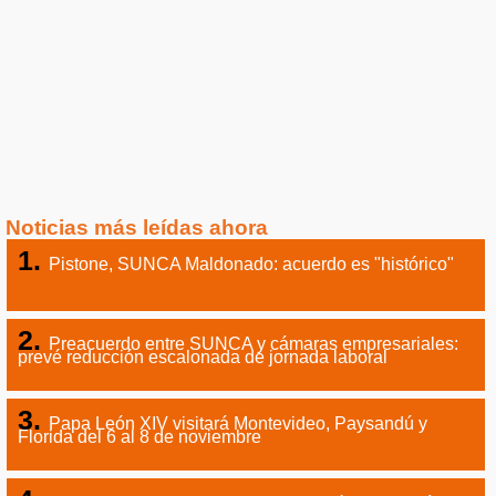
Noticias más leídas ahora
Pistone, SUNCA Maldonado: acuerdo es "histórico"
Preacuerdo entre SUNCA y cámaras empresariales:
prevé reducción escalonada de jornada laboral
Papa León XIV visitará Montevideo, Paysandú y
Florida del 6 al 8 de noviembre