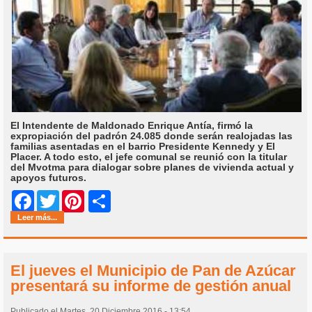
El Intendente de Maldonado Enrique Antía, firmó la
expropiación del padrón 24.085 donde serán realojadas las
familias asentadas en el barrio Presidente Kennedy y El
Placer. A todo esto, el jefe comunal se reunió con la titular
del Mvotma para dialogar sobre planes de vivienda actual y
apoyos futuros.
Share
Facebook
Twitter
Pinterest
Leer más...
El jueves el Municipio de Pan de Azúcar
presentará su informe de gestión anual
Publicado el Martes, 20 Diciembre 2016 - 13:54