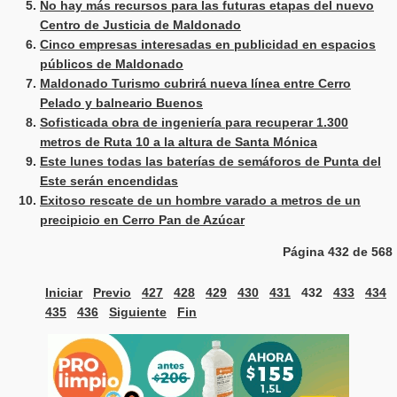
No hay más recursos para las futuras etapas del nuevo
Centro de Justicia de Maldonado
Cinco empresas interesadas en publicidad en espacios
públicos de Maldonado
Maldonado Turismo cubrirá nueva línea entre Cerro
Pelado y balneario Buenos
Sofisticada obra de ingeniería para recuperar 1.300
metros de Ruta 10 a la altura de Santa Mónica
Este lunes todas las baterías de semáforos de Punta del
Este serán encendidas
Exitoso rescate de un hombre varado a metros de un
precipicio en Cerro Pan de Azúcar
Página 432 de 568
Iniciar
Previo
427
428
429
430
431
432
433
434
435
436
Siguiente
Fin