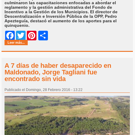
culminaron las capacitaciones enfocadas a abordar el
reglamento y la gestión administrativa del Fondo de
Incentivo a la Gestión de los Municipios. El director de
Descentralización e Inversión Pública de la OPP, Pedro
Apezteguía, destacó el aumento de los aportes para el
quinquenio.
Share
Facebook
Twitter
Pinterest
Leer más...
A 7 días de haber desaparecido en
Maldonado, Jorge Tagliani fue
encontrado sin vida
Publicado el Domingo, 28 Febrero 2016 - 13:22