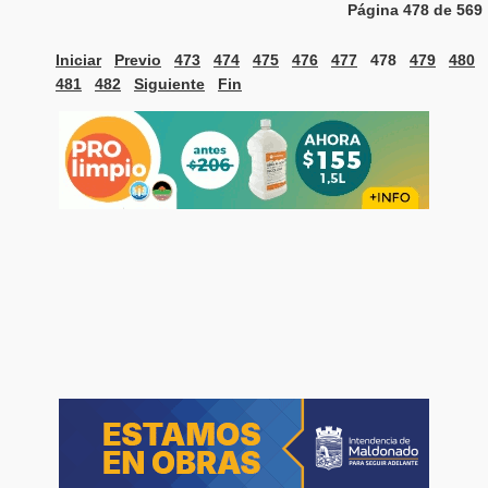
Página 478 de 569
Iniciar
Previo
473
474
475
476
477
478
479
480
481
482
Siguiente
Fin