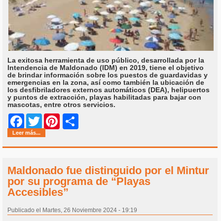
La exitosa herramienta de uso público, desarrollada por la
Intendencia de Maldonado (IDM) en 2019, tiene el objetivo
de brindar información sobre los puestos de guardavidas y
emergencias en la zona, así como también la ubicación de
los desfibriladores externos automáticos (DEA), helipuertos
y puntos de extracción, playas habilitadas para bajar con
mascotas, entre otros servicios.
Share
Facebook
Twitter
Pinterest
Leer más...
Maldonado fue distinguido por el Mintur
por su programa de “Playas
Accesibles”
Publicado el Martes, 26 Noviembre 2024 - 19:19