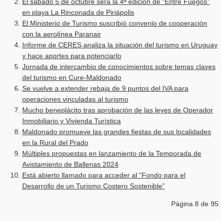
El sábado 5 de octubre será la 4ª edición de “Entre Fuegos”
en playa La Rinconada de Piriápolis
El Ministerio de Turismo suscribió convenio de cooperación
con la aerolínea Paranair
Informe de CERES analiza la situación del turismo en Uruguay
y hace aportes para potenciarlo
Jornada de intercambio de conocimientos sobre temas claves
del turismo en Cure-Maldonado
Se vuelve a extender rebaja de 9 puntos del IVA para
operaciones vinculadas al turismo
Mucho beneplácito tras aprobación de las leyes de Operador
Inmobiliario y Vivienda Turística
Maldonado promueve las grandes fiestas de sus localidades
en la Rural del Prado
Múltiples propuestas en lanzamiento de la Temporada de
Avistamiento de Ballenas 2024
Está abierto llamado para acceder al “Fondo para el
Desarrollo de un Turismo Costero Sostenible”
Página 8 de 95