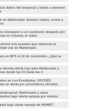
aluó daños del temporal y llamó a extremar
s
l en Maldonado: árboles caídos, cortes y
dos
s rescataron a un conductor atrapado por
ida en Colonia; el video
lminó tres puentes que refuerzan la
vidad vial de Maldonado
nes en BPS el 22 de noviembre. ¿Qué se
o decreta alerta rojo para Maldonado y
nas desde las 21 hasta las 4
ados en Los Eucaliptus; CECOED
o en alerta por pronósticos oficiales
xtratropical: Maldonado y otros
entos bajo alerta naranja por vientos
 país bajo alerta naranja de INUMET