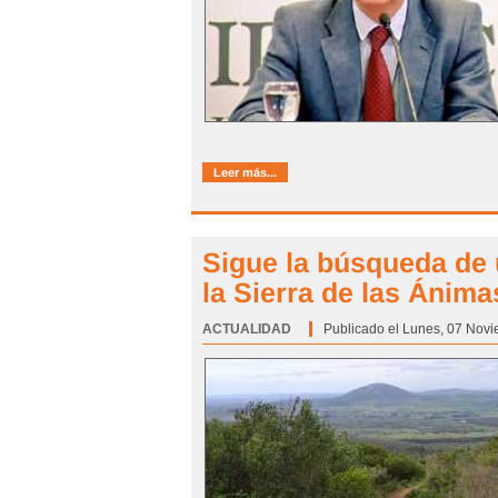
Leer más...
Sigue la búsqueda de
la Sierra de las Ánima
ACTUALIDAD
Categoría:
Publicado el Lunes, 07 Novi