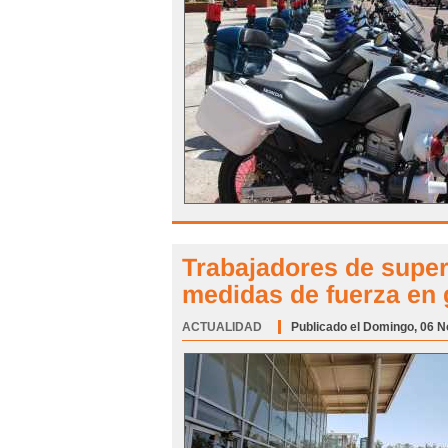
Trabajadores de supe
medidas de fuerza en
ACTUALIDAD
Categoría:
Publicado el Domingo, 06 N