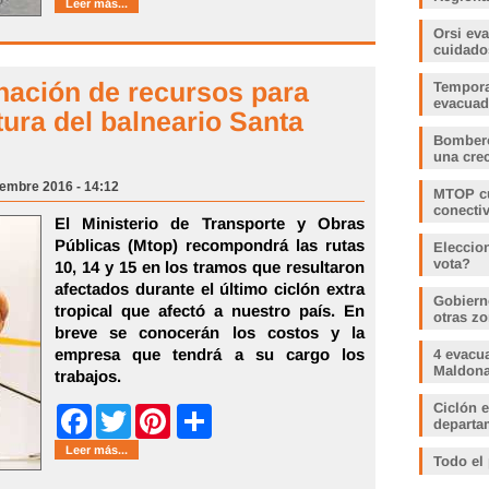
Leer más...
Orsi ev
cuidado
nación de recursos para
Tempora
evacua
ltura del balneario Santa
Bombero
una crec
iembre 2016 - 14:12
MTOP cu
conecti
El Ministerio de Transporte y Obras
Públicas (Mtop) recompondrá las rutas
Eleccio
vota?
10, 14 y 15 en los tramos que resultaron
afectados durante el último ciclón extra
Gobiern
tropical que afectó a nuestro país. En
otras zo
breve se conocerán los costos y la
empresa que tendrá a su cargo los
4 evacu
Maldonad
trabajos.
Ciclón e
Share
Facebook
Twitter
Pinterest
departam
Leer más...
Todo el