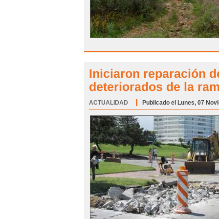
Iniciaron reparación 
deteriorados de la ra
ACTUALIDAD
Categoría:
Publicado el Lunes, 07 Nov