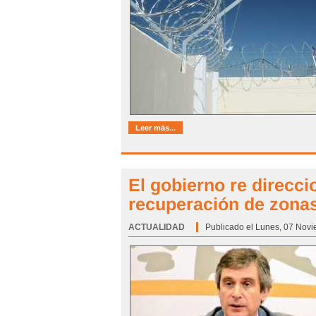
Leer más...
El gobierno re direcci
recuperación de zona
ACTUALIDAD
Categoría:
Publicado el Lunes, 07 Novi