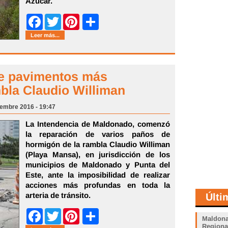
Azúcar.
Share
Facebook
Twitter
Pinterest
Leer más...
de pavimentos más
mbla Claudio Williman
iembre 2016 - 19:47
La Intendencia de Maldonado, comenzó
la reparación de varios paños de
hormigón de la rambla Claudio Williman
(Playa Mansa), en jurisdicción de los
municipios de Maldonado y Punta del
Este, ante la imposibilidad de realizar
acciones más profundas en toda la
arteria de tránsito.
Últi
Share
Facebook
Twitter
Pinterest
Maldona
Regiona