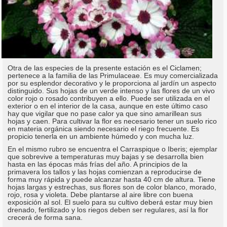
Otra de las especies de la presente estación es el Ciclamen;
pertenece a la familia de las Primulaceae. Es muy comercializada
por su esplendor decorativo y le proporciona al jardín un aspecto
distinguido. Sus hojas de un verde intenso y las flores de un vivo
color rojo o rosado contribuyen a ello. Puede ser utilizada en el
exterior o en el interior de la casa, aunque en este último caso
hay que vigilar que no pase calor ya que sino amarillean sus
hojas y caen. Para cultivar la flor es necesario tener un suelo rico
en materia orgánica siendo necesario el riego frecuente. Es
propicio tenerla en un ambiente húmedo y con mucha luz.
En el mismo rubro se encuentra el Carraspique o Iberis; ejemplar
que sobrevive a temperaturas muy bajas y se desarrolla bien
hasta en las épocas más frías del año. A principios de la
primavera los tallos y las hojas comienzan a reproducirse de
forma muy rápida y puede alcanzar hasta 40 cm de altura. Tiene
hojas largas y estrechas, sus flores son de color blanco, morado,
rojo, rosa y violeta. Debe plantarse al aire libre con buena
exposición al sol. El suelo para su cultivo deberá estar muy bien
drenado, fertilizado y los riegos deben ser regulares, así la flor
crecerá de forma sana.