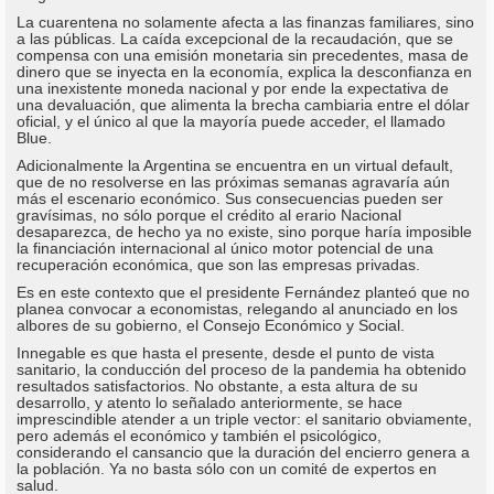
La cuarentena no solamente afecta a las finanzas familiares, sino
a las públicas. La caída excepcional de la recaudación, que se
compensa con una emisión monetaria sin precedentes, masa de
dinero que se inyecta en la economía, explica la desconfianza en
una inexistente moneda nacional y por ende la expectativa de
una devaluación, que alimenta la brecha cambiaria entre el dólar
oficial, y el único al que la mayoría puede acceder, el llamado
Blue.
Adicionalmente la Argentina se encuentra en un virtual default,
que de no resolverse en las próximas semanas agravaría aún
más el escenario económico. Sus consecuencias pueden ser
gravísimas, no sólo porque el crédito al erario Nacional
desaparezca, de hecho ya no existe, sino porque haría imposible
la financiación internacional al único motor potencial de una
recuperación económica, que son las empresas privadas.
Es en este contexto que el presidente Fernández planteó que no
planea convocar a economistas, relegando al anunciado en los
albores de su gobierno, el Consejo Económico y Social.
Innegable es que hasta el presente, desde el punto de vista
sanitario, la conducción del proceso de la pandemia ha obtenido
resultados satisfactorios. No obstante, a esta altura de su
desarrollo, y atento lo señalado anteriormente, se hace
imprescindible atender a un triple vector: el sanitario obviamente,
pero además el económico y también el psicológico,
considerando el cansancio que la duración del encierro genera a
la población. Ya no basta sólo con un comité de expertos en
salud.