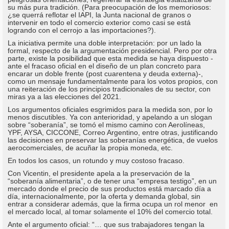
su más pura tradición. (Para preocupación de los memoriosos:
¿se querrá reflotar el IAPI, la Junta nacional de granos o
intervenir en todo el comercio exterior como casi se está
logrando con el cerrojo a las importaciones?).
La iniciativa permite una doble interpretación: por un lado la
formal, respecto de la argumentación presidencial. Pero por otra
parte, existe la posibilidad que esta medida se haya dispuesto -
ante el fracaso oficial en el diseño de un plan concreto para
encarar un doble frente (post cuarentena y deuda externa)-,
como un mensaje fundamentalmente para los votos propios, con
una reiteración de los principios tradicionales de su sector, con
miras ya a las elecciones del 2021.
Los argumentos oficiales esgrimidos para la medida son, por lo
menos discutibles. Ya con anterioridad, y apelando a un slogan
sobre “soberanía”, se tomó el mismo camino con Aerolíneas,
YPF, AYSA, CICCONE, Correo Argentino, entre otras, justificando
las decisiones en preservar las soberanías energética, de vuelos
aerocomerciales, de acuñar la propia moneda, etc.
En todos los casos, un rotundo y muy costoso fracaso.
Con Vicentin, el presidente apela a la preservación de la
“soberanía alimentaria”, o de tener una “empresa testigo”, en un
mercado donde el precio de sus productos está marcado día a
día, internacionalmente, por la oferta y demanda global, sin
entrar a considerar además, que la firma ocupa un rol menor en
el mercado local, al tomar solamente el 10% del comercio total.
Ante el argumento oficial: “… que sus trabajadores tengan la