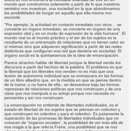
mundo que construimos solamente a partir de lo que nuestros
sentidos nos muestran, una sociedad en la que abandonamos
las posibilidades de hurgar en aquello que ella misma nos
esconde.
“Por ejemplo, la actividad en contacto inmediato con otros… se
convierte en órgano inmediato, se convierte en órgano de una
expresión vital y en un modo de expresión de la vida humana”. El
mundo real es el mundo práctico y el ser de los sujetos es la
resultante de un entramado de relaciones que no tienen valor en
sí mismas sino que adquieren significación a partir de las redes
dialécticas que configuran esa red que deviene en sociedad. El
órgano social es la quintaesencia de la idea de emancipación.
Parece atractivo hablar de libertad porque la libertad vende los
discursos a partir del hechizo de la palabra. El problema es que
la libertad que los liberales nos venden no es más que una
ilusión de autonomía individual que se enmascara en las formas
de un libre albedrío que, en la medida en que se piense dentro
de la trama -y no fuera de ella-, se desvanece bajo las formas
represivas de relaciones políticas que nos construyen y de una
clase que nos manipula a su antojo porque nos necesita no
pensantes y así nos construyen.
La emancipación no entiende de libertades individuales, es el
estado de libertad de los sujetos que se piensan en colectivo y
que construyen en colectivo y para el colectivo. Es justamente la
superación de las promesas de libertades individuales que no
conocen de “órganos sociales”, la posibilidad de ver más allá de
esa magia a la que refería Freire, una posibilidad que se nos