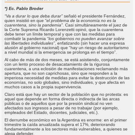
*) Ec. Pablo Broder
“Va a durar lo que deba durar”
señaló el presidente Fernández,
quien insistió en que
“el problema de la economía no es la
cuarentena, sino la pandemia”
. Casi simultáneamente el juez de
la Corte Suprema Ricardo Lorenzetti opinó, que la cuarentena
debe tener un límite temporal y que con las medidas para
combatir la pandemia
“los gobiernos no pueden avanzar sobre
las libertades individuales”
, enfatizando (sin hacer una expresa
alusión al gobierno nacional) que “hay un riesgo de autoritarismo
a nivel mundial si la emergencia se prolonga en el tiempo”.
Al cabo de más de dos meses, se está asistiendo, conjuntamente
con un lento proceso de desacatamiento de la rigurosa
cuarentena, a una eclosión de manifestaciones reclamando más
apertura, que no son caprichosas, sino que responden a la
imperiosa necesidad de medidas para evitar la destrucción de las
economías, no solo globales, sino individuales, y que afecta en
muchos casos a la propia supervivencia.
Claro está que hay un sector de la población que no protesta: es
aquel que depende en forma directa o indirecta de las arcas
públicas o de aquellos que por la presión sindical no ven
afectados sus ingresos a pesar de no trabajar (por ejemplo,
empleados del Estado, docentes, judiciales, etc.).
El derrumbe económico en la Argentina es enorme: en el primer
trimestre la caída anualizada supera el 17%, deteriorando
fundamentalmente a los sectores más vulnerables, a quienes se
alega defender.