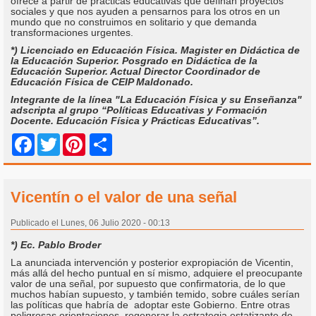
ofrece a partir de prácticas educativas que definan proyectos
sociales y que nos ayuden a pensarnos para los otros en un
mundo que no construimos en solitario y que demanda
transformaciones urgentes.
*) Licenciado en Educación Física. Magister en Didáctica de
la Educación Superior. Posgrado en Didáctica de la
Educación Superior. Actual Director Coordinador de
Educación Física de CEIP Maldonado.
Integrante de la línea "La Educación Física y su Enseñanza"
adscripta al grupo “Políticas Educativas y Formación
Docente. Educación Física y Prácticas Educativas”.
Share
Facebook
Twitter
Pinterest
Vicentín o el valor de una señal
Publicado el Lunes, 06 Julio 2020 - 00:13
*) Ec. Pablo Broder
La anunciada intervención y posterior expropiación de Vicentin,
más allá del hecho puntual en sí mismo, adquiere el preocupante
valor de una señal, por supuesto que confirmatoria, de lo que
muchos habían supuesto, y también temido, sobre cuáles serían
las políticas que habría de adoptar este Gobierno. Entre otras
peligrosas orientaciones, regenerar la estrategia estatizante de