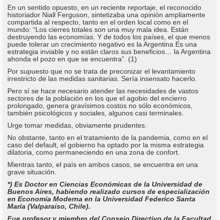
En un sentido opuesto, en un reciente reportaje, el reconocido
historiador Niall Ferguson, sintetizaba una opinión ampliamente
compartida al respecto, tanto en el orden local como en el
mundo: “Los cierres totales son una muy mala idea. Están
destruyendo las economías. Y de todos los países, el que menos
puede tolerar un crecimiento negativo es la Argentina Es una
estrategia inviable y no están claros sus beneficios… la Argentina
ahonda el pozo en que se encuentra”. (1)
Por supuesto que no se trata de preconizar el levantamiento
irrestricto de las medidas sanitarias. Sería insensato hacerlo.
Pero sí se hace necesario atender las necesidades de vastos
sectores de la población en los que el agobio del encierro
prolongado, genera gravísimos costos no sólo económicos,
también psicológicos y sociales, algunos casi terminales.
Urge tomar medidas, obviamente prudentes.
No obstante, tanto en el tratamiento de la pandemia, como en el
caso del default, el gobierno ha optado por la misma estrategia
dilatoria, como permaneciendo en una zona de confort.
Mientras tanto, el país en ambos casos, se encuentra en una
grave situación.
*) Es Doctor en Ciencias Económicas de la Universidad de
Buenos Aires, habiendo realizado cursos de especialización
en Economía Moderna en la Universidad Federico Santa
María (Valparaíso, Chile).
Fue profesor y miembro del Consejo Directivo de la Facultad