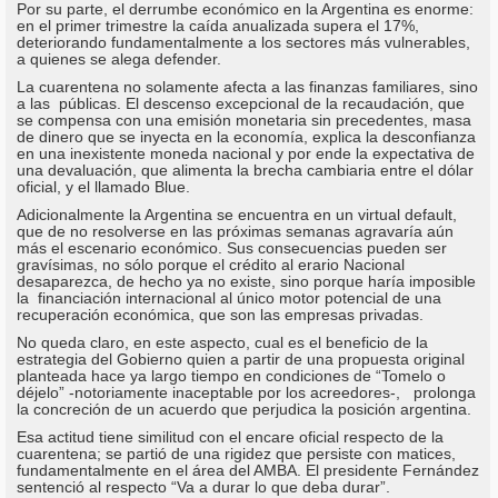
Por su parte, el derrumbe económico en la Argentina es enorme:
en el primer trimestre la caída anualizada supera el 17%,
deteriorando fundamentalmente a los sectores más vulnerables,
a quienes se alega defender.
La cuarentena no solamente afecta a las finanzas familiares, sino
a las públicas. El descenso excepcional de la recaudación, que
se compensa con una emisión monetaria sin precedentes, masa
de dinero que se inyecta en la economía, explica la desconfianza
en una inexistente moneda nacional y por ende la expectativa de
una devaluación, que alimenta la brecha cambiaria entre el dólar
oficial, y el llamado Blue.
Adicionalmente la Argentina se encuentra en un virtual default,
que de no resolverse en las próximas semanas agravaría aún
más el escenario económico. Sus consecuencias pueden ser
gravísimas, no sólo porque el crédito al erario Nacional
desaparezca, de hecho ya no existe, sino porque haría imposible
la financiación internacional al único motor potencial de una
recuperación económica, que son las empresas privadas.
No queda claro, en este aspecto, cual es el beneficio de la
estrategia del Gobierno quien a partir de una propuesta original
planteada hace ya largo tiempo en condiciones de “Tomelo o
déjelo” -notoriamente inaceptable por los acreedores-, prolonga
la concreción de un acuerdo que perjudica la posición argentina.
Esa actitud tiene similitud con el encare oficial respecto de la
cuarentena; se partió de una rigidez que persiste con matices,
fundamentalmente en el área del AMBA. El presidente Fernández
sentenció al respecto “Va a durar lo que deba durar”.