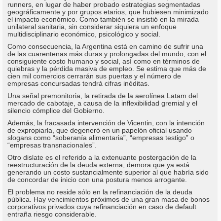
runners, en lugar de haber probado estrategias segmentadas
geográficamente y por grupos etarios, que hubiesen minimizado
el impacto económico. Como también se insistió en la mirada
unilateral sanitaria, sin considerar siquiera un enfoque
multidisciplinario económico, psicológico y social.
Como consecuencia, la Argentina está en camino de sufrir una
de las cuarentenas más duras y prolongadas del mundo, con el
consiguiente costo humano y social, así como en términos de
quiebras y la pérdida masiva de empleo. Se estima que más de
cien mil comercios cerrarán sus puertas y el número de
empresas concursadas tendrá cifras inéditas.
Una señal premonitoria, la retirada de la aerolínea Latam del
mercado de cabotaje, a causa de la inflexibilidad gremial y el
silencio cómplice del Gobierno.
Además, la fracasada intervención de Vicentin, con la intención
de expropiarla, que degeneró en un papelón oficial usando
slogans como “soberanía alimentaria”, “empresas testigo” o
“empresas transnacionales”.
Otro dislate es el referido a la extenuante postergación de la
reestructuración de la deuda externa, demora que ya está
generando un costo sustancialmente superior al que habría sido
de concordar de inicio con una postura menos arrogante.
El problema no reside sólo en la refinanciación de la deuda
pública. Hay vencimientos próximos de una gran masa de bonos
corporativos privados cuya refinanciación en caso de default
entraña riesgo considerable.