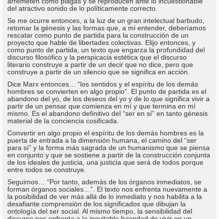
arremeten como plagas y se reproducen ante lo incuestionable
del atractivo sonido de lo políticamente correcto.
Se me ocurre entonces, a la luz de un gran intelectual barbudo,
retomar la génesis y las formas que, a mi entender, deberíamos
rescatar como punto de partida para la construcción de un
proyecto que hable de libertades colectivas. Elijo entonces, y
como punto de partida, un texto que engarza la profundidad del
discurso filosófico y la perspicacia estética que el discurso
literario construye a partir de un decir que no dice, pero que
construye a partir de un silencio que se significa en acción.
Dice Marx entonces… “los sentidos y el espíritu de los demás
hombres se convierten en algo propio”. El punto de partida es el
abandono del yo, de los deseos del yo y de lo que significa vivir a
partir de un pensar que comienza en mí y que termina en mí
mismo. Es el abandono definitivo del “ser en sí” en tanto génesis
material de la conciencia cosificada.
Convertir en algo propio el espíritu de los demás hombres es la
puerta de entrada a la dimensión humana, el camino del “ser
para sí” y la forma más sagrada de un humanismo que se piensa
en conjunto y que se sostiene a partir de la construcción conjunta
de los ideales de justicia, una justicia que será de todos porque
entre todos se construye.
Seguimos… “Por tanto, además de los órganos inmediatos, se
forman órganos sociales…”. El texto nos enfrenta nuevamente a
la posibilidad de ver más allá de lo inmediato y nos habilita a la
desafiante comprensión de los significados que dibujan la
ontología del ser social. Al mismo tiempo, la sensibilidad del
discurso nos enfrenta a la inevitable liviandad de vivir en un