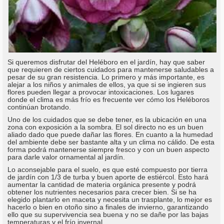
Si queremos disfrutar del Heléboro en el jardín, hay que saber
que requieren de ciertos cuidados para mantenerse saludables a
pesar de su gran resistencia. Lo primero y más importante, es
alejar a los niños y animales de ellos, ya que si se ingieren sus
flores pueden llegar a provocar intoxicaciones. Los lugares
donde el clima es más frío es frecuente ver cómo los Heléboros
continúan brotando.
Uno de los cuidados que se debe tener, es la ubicación en una
zona con exposición a la sombra. El sol directo no es un buen
aliado dado que puede dañar las flores. En cuanto a la humedad
del ambiente debe ser bastante alta y un clima no cálido. De esta
forma podrá mantenerse siempre fresco y con un buen aspecto
para darle valor ornamental al jardín.
Lo aconsejable para el suelo, es que esté compuesto por tierra
de jardín con 1/3 de turba y buen aporte de estiércol. Esto hará
aumentar la cantidad de materia orgánica presente y podrá
obtener los nutrientes necesarios para crecer bien. Si se ha
elegido plantarlo en maceta y necesita un trasplante, lo mejor es
hacerlo o bien en otoño sino a finales de invierno, garantizando
ello que su supervivencia sea buena y no se dañe por las bajas
temperaturas y el frío invernal.