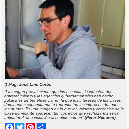
*) Mag. José Luis Corbo
“La imagen prevaleciente que las escuelas, la industria del
entretenimiento y las agencias gubernamentales han hecho
pública es de beneficencia, en la que los intereses de las clases
dominantes supuestamente representan los intereses de todos
los grupos. Es una imagen en la que los valores y creencias de la
clase dominante aparecen tan correctos que rechazarlos sería
antinatural, una violación al sentido común”
(Peter McLaren)
Share
Facebook
Twitter
Pinterest