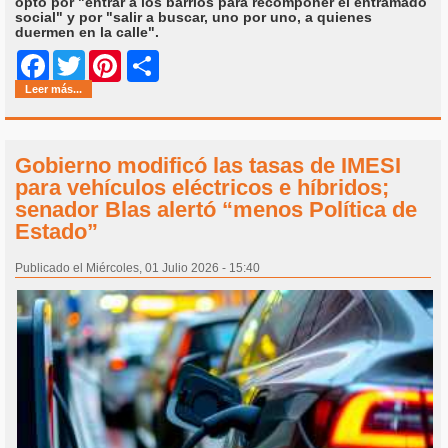
optó por "entrar a los barrios para recomponer el entramado
social" y por "salir a buscar, uno por uno, a quienes
duermen en la calle".
Share
Facebook
Twitter
Pinterest
Leer más...
Gobierno modificó las tasas de IMESI
para vehículos eléctricos e híbridos;
senador Blas alertó “menos Política de
Estado”
Publicado el Miércoles, 01 Julio 2026 - 15:40