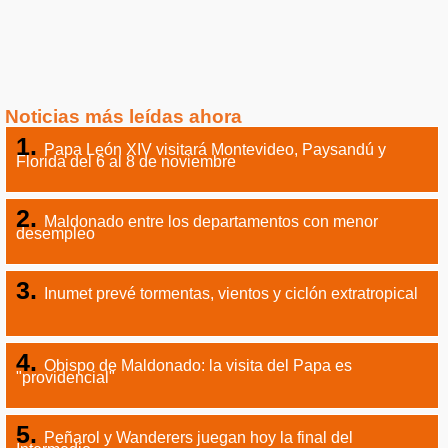
Noticias más leídas ahora
Papa León XIV visitará Montevideo, Paysandú y
Florida del 6 al 8 de noviembre
Maldonado entre los departamentos con menor
desempleo
Inumet prevé tormentas, vientos y ciclón extratropical
Obispo de Maldonado: la visita del Papa es
"providencial"
Peñarol y Wanderers juegan hoy la final del