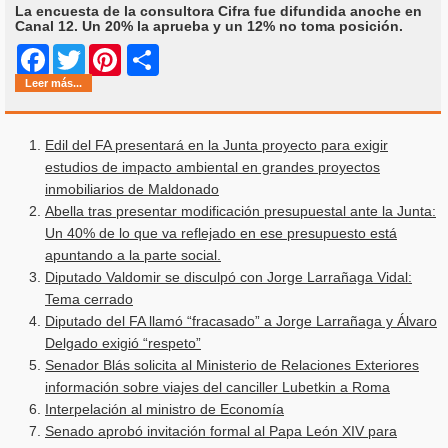
La encuesta de la consultora Cifra fue difundida anoche en
Canal 12. Un 20% la aprueba y un 12% no toma posición.
Share
Facebook
Twitter
Pinterest
Leer más...
Edil del FA presentará en la Junta proyecto para exigir
estudios de impacto ambiental en grandes proyectos
inmobiliarios de Maldonado
Abella tras presentar modificación presupuestal ante la Junta:
Un 40% de lo que va reflejado en ese presupuesto está
apuntando a la parte social.
Diputado Valdomir se disculpó con Jorge Larrañaga Vidal:
Tema cerrado
Diputado del FA llamó “fracasado” a Jorge Larrañaga y Álvaro
Delgado exigió “respeto”
Senador Blás solicita al Ministerio de Relaciones Exteriores
información sobre viajes del canciller Lubetkin a Roma
Interpelación al ministro de Economía
Senado aprobó invitación formal al Papa León XIV para