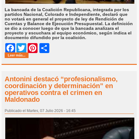
La bancada de la Coalición Republicana, integrada por los
partidos Nacional, Colorado e Independiente, declaró que
no votará en general el proyecto de ley de Rendición de
Cuentas y Balance de Ejecución Presupuestal. La definición
se dio a conocer luego de que la bancada analizara el
proyecto y escuchara al equipo económico, según indica el
documento difundido por la coalición.
Share
Facebook
Twitter
Pinterest
Leer más...
Antonini destacó “profesionalismo,
coordinación y determinación” en
operativos contra el crimen en
Maldonado
Publicado el Martes, 07 Julio 2026 - 16:45