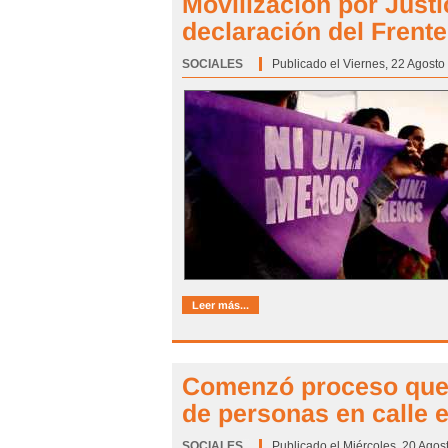
Movilización por Just
declaración del Frent
SOCIALES
Categoría:
Publicado el Viernes, 22 Agosto
Leer más...
Comenzó proceso que d
de personas en calle e
SOCIALES
Categoría:
Publicado el Miércoles, 20 Agos