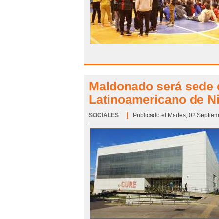
Maldonado será sede 
Latinoamericano de Ni
SOCIALES
Categoría:
Publicado el Martes, 02 Septiem