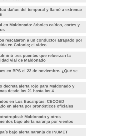
aluó daños del temporal y llamó a extremar
s
l en Maldonado: árboles caídos, cortes y
dos
s rescataron a un conductor atrapado por
ida en Colonia; el video
lminó tres puentes que refuerzan la
vidad vial de Maldonado
nes en BPS el 22 de noviembre. ¿Qué se
o decreta alerta rojo para Maldonado y
nas desde las 21 hasta las 4
ados en Los Eucaliptus; CECOED
o en alerta por pronósticos oficiales
xtratropical: Maldonado y otros
entos bajo alerta naranja por vientos
 país bajo alerta naranja de INUMET