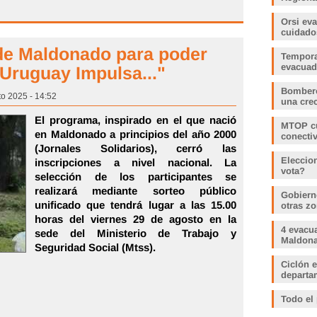
Orsi ev
cuidado
 de Maldonado para poder
Tempora
evacua
Uruguay Impulsa..."
Bombero
to 2025 - 14:52
una crec
El programa, inspirado en el que nació
MTOP cu
en Maldonado a principios del año 2000
conecti
(Jornales Solidarios), cerró las
Eleccio
inscripciones a nivel nacional. La
vota?
selección de los participantes se
realizará mediante sorteo público
Gobiern
unificado que tendrá lugar a las 15.00
otras zo
horas del viernes 29 de agosto en la
4 evacu
sede del Ministerio de Trabajo y
Maldonad
Seguridad Social (Mtss).
Ciclón e
departam
Todo el