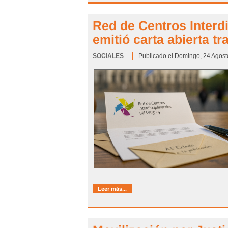
Red de Centros Interd
emitió carta abierta t
SOCIALES
Categoría:
Publicado el Domingo, 24 Agost
Leer más...