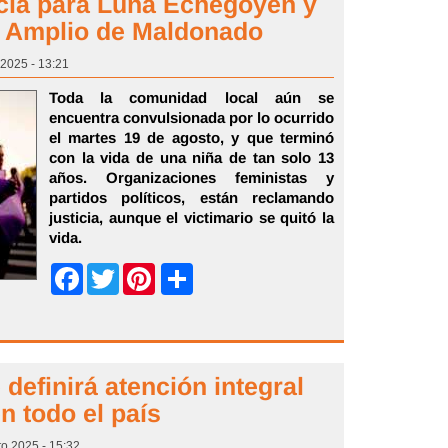
icia para Luna Echegoyen y
e Amplio de Maldonado
 2025 - 13:21
Toda la comunidad local aún se
encuentra convulsionada por lo ocurrido
el martes 19 de agosto, y que terminó
con la vida de una niña de tan solo 13
años. Organizaciones feministas y
partidos políticos, están reclamando
justicia, aunque el victimario se quitó la
vida.
Share
Facebook
Twitter
Pinterest
efinirá atención integral
n todo el país
to 2025 - 15:32