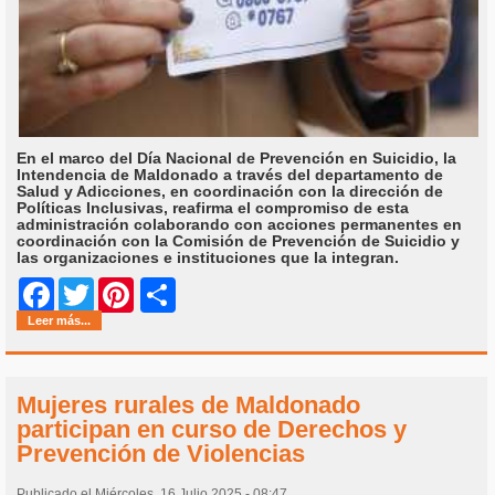
En el marco del Día Nacional de Prevención en Suicidio, la
Intendencia de Maldonado a través del departamento de
Salud y Adicciones, en coordinación con la dirección de
Políticas Inclusivas, reafirma el compromiso de esta
administración colaborando con acciones permanentes en
coordinación con la Comisión de Prevención de Suicidio y
las organizaciones e instituciones que la integran.
Share
Facebook
Twitter
Pinterest
Leer más...
Mujeres rurales de Maldonado
participan en curso de Derechos y
Prevención de Violencias
Publicado el Miércoles, 16 Julio 2025 - 08:47