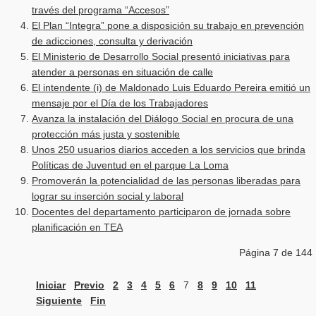
través del programa “Accesos”
El Plan “Integra” pone a disposición su trabajo en prevención
de adicciones, consulta y derivación
El Ministerio de Desarrollo Social presentó iniciativas para
atender a personas en situación de calle
El intendente (i) de Maldonado Luis Eduardo Pereira emitió un
mensaje por el Día de los Trabajadores
Avanza la instalación del Diálogo Social en procura de una
protección más justa y sostenible
Unos 250 usuarios diarios acceden a los servicios que brinda
Políticas de Juventud en el parque La Loma
Promoverán la potencialidad de las personas liberadas para
lograr su inserción social y laboral
Docentes del departamento participaron de jornada sobre
planificación en TEA
Página 7 de 144
Iniciar
Previo
2
3
4
5
6
7
8
9
10
11
Siguiente
Fin