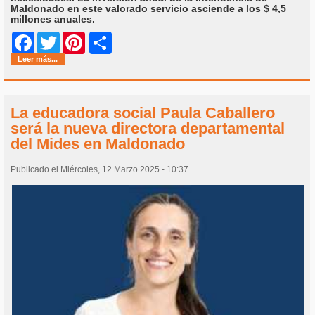
Maldonado en este valorado servicio asciende a los $ 4,5
millones anuales.
Share
Facebook
Twitter
Pinterest
Leer más...
La educadora social Paula Caballero
será la nueva directora departamental
del Mides en Maldonado
Publicado el Miércoles, 12 Marzo 2025 - 10:37