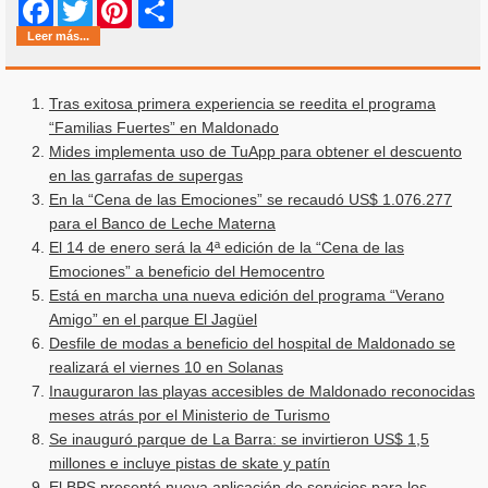
Share
Facebook
Twitter
Pinterest
Leer más...
Tras exitosa primera experiencia se reedita el programa
“Familias Fuertes” en Maldonado
Mides implementa uso de TuApp para obtener el descuento
en las garrafas de supergas
En la “Cena de las Emociones” se recaudó US$ 1.076.277
para el Banco de Leche Materna
El 14 de enero será la 4ª edición de la “Cena de las
Emociones” a beneficio del Hemocentro
Está en marcha una nueva edición del programa “Verano
Amigo” en el parque El Jagüel
Desfile de modas a beneficio del hospital de Maldonado se
realizará el viernes 10 en Solanas
Inauguraron las playas accesibles de Maldonado reconocidas
meses atrás por el Ministerio de Turismo
Se inauguró parque de La Barra: se invirtieron US$ 1,5
millones e incluye pistas de skate y patín
El BPS presentó nueva aplicación de servicios para los