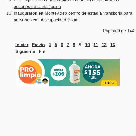
usuarios de la institución
Inauguraron en Montevideo centro de estadía transitoria para
personas con discapacidad visual
Página 9 de 144
Iniciar
Previo
4
5
6
7
8
9
10
11
12
13
Siguiente
Fin