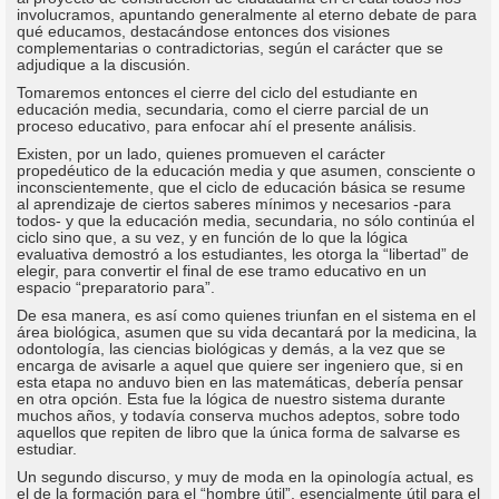
involucramos, apuntando generalmente al eterno debate de para
qué educamos, destacándose entonces dos visiones
complementarias o contradictorias, según el carácter que se
adjudique a la discusión.
Tomaremos entonces el cierre del ciclo del estudiante en
educación media, secundaria, como el cierre parcial de un
proceso educativo, para enfocar ahí el presente análisis.
Existen, por un lado, quienes promueven el carácter
propedéutico de la educación media y que asumen, consciente o
inconscientemente, que el ciclo de educación básica se resume
al aprendizaje de ciertos saberes mínimos y necesarios -para
todos- y que la educación media, secundaria, no sólo continúa el
ciclo sino que, a su vez, y en función de lo que la lógica
evaluativa demostró a los estudiantes, les otorga la “libertad” de
elegir, para convertir el final de ese tramo educativo en un
espacio “preparatorio para”.
De esa manera, es así como quienes triunfan en el sistema en el
área biológica, asumen que su vida decantará por la medicina, la
odontología, las ciencias biológicas y demás, a la vez que se
encarga de avisarle a aquel que quiere ser ingeniero que, si en
esta etapa no anduvo bien en las matemáticas, debería pensar
en otra opción. Esta fue la lógica de nuestro sistema durante
muchos años, y todavía conserva muchos adeptos, sobre todo
aquellos que repiten de libro que la única forma de salvarse es
estudiar.
Un segundo discurso, y muy de moda en la opinología actual, es
el de la formación para el “hombre útil”, esencialmente útil para el