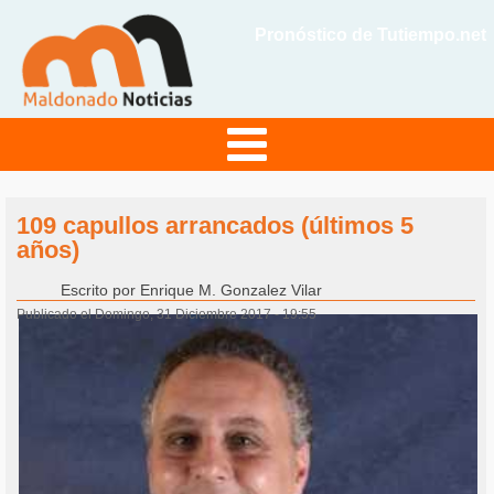
Pronóstico de Tutiempo.net
109 capullos arrancados (últimos 5
años)
Escrito por
Enrique M. Gonzalez Vilar
Publicado el Domingo, 31 Diciembre 2017 - 19:55