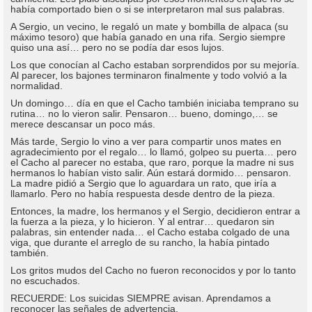
había comportado bien o si se interpretaron mal sus palabras.
A Sergio, un vecino, le regaló un mate y bombilla de alpaca (su
máximo tesoro) que había ganado en una rifa. Sergio siempre
quiso una así… pero no se podía dar esos lujos.
Los que conocían al Cacho estaban sorprendidos por su mejoría.
Al parecer, los bajones terminaron finalmente y todo volvió a la
normalidad.
Un domingo… día en que el Cacho también iniciaba temprano su
rutina… no lo vieron salir. Pensaron… bueno, domingo,… se
merece descansar un poco más.
Más tarde, Sergio lo vino a ver para compartir unos mates en
agradecimiento por el regalo… lo llamó, golpeo su puerta… pero
el Cacho al parecer no estaba, que raro, porque la madre ni sus
hermanos lo habían visto salir. Aún estará dormido… pensaron.
La madre pidió a Sergio que lo aguardara un rato, que iría a
llamarlo. Pero no había respuesta desde dentro de la pieza.
Entonces, la madre, los hermanos y el Sergio, decidieron entrar a
la fuerza a la pieza, y lo hicieron. Y al entrar… quedaron sin
palabras, sin entender nada… el Cacho estaba colgado de una
viga, que durante el arreglo de su rancho, la había pintado
también.
Los gritos mudos del Cacho no fueron reconocidos y por lo tanto
no escuchados.
RECUERDE: Los suicidas SIEMPRE avisan. Aprendamos a
reconocer las señales de advertencia.