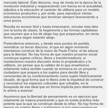
mercado laboral. Este discurso, muy de moda en la época de la
revolución industrial y reapareciendo con fuerza en la actualidad,
adjudica a la educación el carácter de utilitaria para un modelo
económico productivo y, por ende, para reproducir ciertas
estructuras económicas que terminan siempre favoreciendo a
unos pocos.
Resulta en exceso fácil y hasta innecesario, vincular esta idea
con la lucha de clases, la hegemonía y las formas capitalistas
que asumen que a los de abajo hay que prepararlos, en cierta
forma, para seguir estando abajo.
Pretendemos entonces, y desde esos puntos de partida,
reivindicar un tercer discurso, el que en algún momento
intentamos construir de la mano de Paulo Freire, el de educar
para la libertad. No hay forma de que nuestro proyecto social
construya sujetos críticos, libres y transformadores, si
mantenemos nuestra discusión entre lo propedéutico y lo
utilitario, sin pensar que la validez de lo que enseñamos
solamente cobra sentido cuando se enmarca en un proyecto
ciudadano que prepara a los sujetos para decidir libre y
conscientes de su condicionamiento como sujeto históricamente
situado, de igual forma que lo libera ante la inquietud de construir
y reconstruir los espacios culturales que cohabita, en la
búsqueda de ese ideal que en forma implícita pero determinante,
lo anima a avanzar.
Asumimos que la libertad de pensamiento es un ejercicio que
solamente se mejora practicando y que no existe práctica más
potente que la que se construye desde la niñez. No hay forma de
pensar en sujetos libres y autónomos si nos preocupamos en