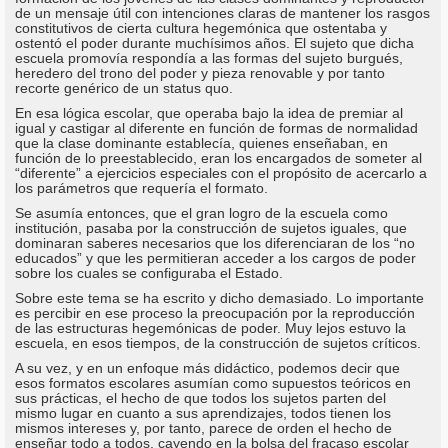
de un mensaje útil con intenciones claras de mantener los rasgos
constitutivos de cierta cultura hegemónica que ostentaba y
ostentó el poder durante muchísimos años. El sujeto que dicha
escuela promovía respondía a las formas del sujeto burgués,
heredero del trono del poder y pieza renovable y por tanto
recorte genérico de un status quo.
En esa lógica escolar, que operaba bajo la idea de premiar al
igual y castigar al diferente en función de formas de normalidad
que la clase dominante establecía, quienes enseñaban, en
función de lo preestablecido, eran los encargados de someter al
“diferente” a ejercicios especiales con el propósito de acercarlo a
los parámetros que requería el formato.
Se asumía entonces, que el gran logro de la escuela como
institución, pasaba por la construcción de sujetos iguales, que
dominaran saberes necesarios que los diferenciaran de los “no
educados” y que les permitieran acceder a los cargos de poder
sobre los cuales se configuraba el Estado.
Sobre este tema se ha escrito y dicho demasiado. Lo importante
es percibir en ese proceso la preocupación por la reproducción
de las estructuras hegemónicas de poder. Muy lejos estuvo la
escuela, en esos tiempos, de la construcción de sujetos críticos.
A su vez, y en un enfoque más didáctico, podemos decir que
esos formatos escolares asumían como supuestos teóricos en
sus prácticas, el hecho de que todos los sujetos parten del
mismo lugar en cuanto a sus aprendizajes, todos tienen los
mismos intereses y, por tanto, parece de orden el hecho de
enseñar todo a todos, cayendo en la bolsa del fracaso escolar