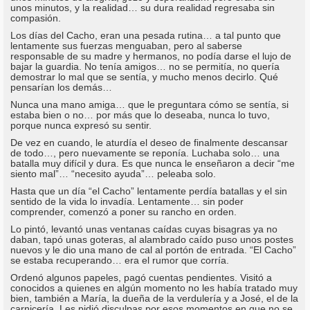
unos minutos, y la realidad… su dura realidad regresaba sin
compasión.
Los días del Cacho, eran una pesada rutina… a tal punto que
lentamente sus fuerzas menguaban, pero al saberse
responsable de su madre y hermanos, no podía darse el lujo de
bajar la guardia. No tenía amigos… no se permitía, no quería
demostrar lo mal que se sentía, y mucho menos decirlo. Qué
pensarían los demás…
Nunca una mano amiga… que le preguntara cómo se sentía, si
estaba bien o no… por más que lo deseaba, nunca lo tuvo,
porque nunca expresó su sentir.
De vez en cuando, le aturdía el deseo de finalmente descansar
de todo…, pero nuevamente se reponía. Luchaba solo… una
batalla muy difícil y dura. Es que nunca le enseñaron a decir “me
siento mal”… “necesito ayuda”… peleaba solo.
Hasta que un día “el Cacho” lentamente perdía batallas y el sin
sentido de la vida lo invadía. Lentamente… sin poder
comprender, comenzó a poner su rancho en orden.
Lo pintó, levantó unas ventanas caídas cuyas bisagras ya no
daban, tapó unas goteras, al alambrado caído puso unos postes
nuevos y le dio una mano de cal al portón de entrada. “El Cacho”
se estaba recuperando… era el rumor que corría.
Ordenó algunos papeles, pagó cuentas pendientes. Visitó a
conocidos a quienes en algún momento no les había tratado muy
bien, también a María, la dueña de la verdulería y a José, el de la
carnicería. Les pidió disculpas por esos momentos en que no se