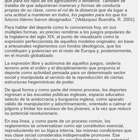
que para los hijos de los agricultores o tenderos. También se
trataba de que adquirieran maneras y formas de conducta
propias de su clase, como el rol de la distancia que da lugar a
una actitud a mantener en todos, los papeles para los que los
futuros líderes fueron designados.”
(Velázquez Buendía, R. 2001)
Para hablar del deporte como lo conocemos hoy, en sus
múltiples formas, es preciso remitirse a los juegos populares de
la Inglaterra del siglo XIX, al punto de visualizarlo como la
expresión perfeccionista de aquellos modelos originales, en base
a artesanales reglamentos con fondos ideológicos, que los
constituyen y potencian en el resto de Europa y, posteriormente,
en el mundo globalizado.
La expresión libre y autónoma de aquellos juegos, cedería
terreno ante el orden y el disciplinamiento que proponía el
deporte como actividad pensada para un determinado sector
social y manipulada al servicio de la reproducción de ciertas
estructuras hegemónicas de poder.
De igual forma y como parte del mismo proceso, los deportes
ingresan a las escuelas públicas inglesas, espacio educativo
selecto de la aristocracia y burguesía inglesa, como aparato
válido de manipulación y adoctrinamiento, orientado a calmar el
jolgorio y limitar los excesos de los jóvenes, a la vez que reducir
su potencial revolucionario.
En esa línea, y como parte de un proceso común, los
reglamentos se universalizan como eje constitutivo esencial,
reproduciendo en su lógica interna, las mismas condiciones que
esa clase social consideraba indispensable promover. Ese
ingreso al diseño curricular de aquellos tiempos, y su potencial