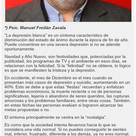
*) Psic. Manuel Froilán Zavala
"La depresión blanca" es un síntoma característico de
disminución del estado de ánimo durante la época de fin de año.
Puede convertirse en una severa depresión si no se atiende
oportunamente.
Navidad y Año Nuevo, son festividades que, potenciadas por la
publicidad, los programas de TV y el ambiente en esos días, se
relacionan con la felicidad. Si la “felicidad” no se obtiene, lo lógico
es que se manifiesten la tristeza y la depresión.
En occidente, el mes de Diciembre es el mes cuando se
presentan más casos de depresión y suicidio, aumentando en un
40%. Esto se debe a que estas “fiestas” recuerdan y enfatizan
problemas económicos, la muerte reciente o no de personas
significativas, lejanía o abandono de seres queridos, las rupturas
amorosas y los problemas familiares, entre otras cosas. También,
en estas fechas las personas evalúan si lograron alcanzar las
metas propuestas o no.
El síntoma principalmente se centra en la “nostalgia”.
Es como que la sociedad intenta llevarnos hacia lo que se
considera una vida normal. Si no puedes conseguirlo te sientes
mal, inferior, frustrado, diferente a los demás, ya no eres normal;