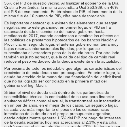
56% del PIB de nuestro vecino. Al finalizar el gobierno de la Dra.
Cristina Fernández, la misma ascendía a Usd 253.989, un 46%
del PIB de ese momento. En términos de PIB, el incremento de la
misma fue de 10 puntos de PIB, cifra nada despreciable.
Es importante destacar que existen dos elementos que sesgan
negativamente este guarismo: en primer lugar, el PIB se ha
estancado desde el comienzo del nuevo gobierno hasta
mediados de 2017, cuando comienzan a sentirse los efectos de
las políticas de préstamos hipotecarios de los bancos Nación y
Provincia; en segundo lugar, el anterior gobierno mantenía muy
bajas reservas internacionales líquidas, por lo que se
subestimaba el verdadero peso de la deuda bruta. Por otro lado,
también es justo agregar, que la caída del tipo de cambio real
reduce el peso verdadero de la deuda existente en la actualidad.
Por encima de todo, es indudable que algunas características del
crecimiento de esta deuda son preocupantes. En primer lugar, la
deuda ha crecido de la mano de una financiación del déficit fiscal
que no ha logrado ser controlado en la primera mitad del
gobierno del Ing. Macri.
Si bien el nivel de deuda está dentro de los parámetros de
sostenibilidad técnica, la continuidad de su uso para financiar
abultados déficits como el actual, la transformará en insostenible
en un par de años, en el mejor de los casos. En segundo lugar,
es cada vez más importante el peso de las consecuencias
inmediatas de la deuda en el propio presupuesto argentino,
desde originalmente generar 1.5% del PIB por pago de intereses
de la deuda existente, hoy nos acercamos al 2.3%, y esta cifra
podrá superar el alarmante 3% al cierre de 2018. En tercer lugar,