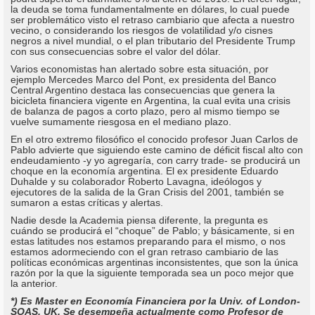
la deuda se toma fundamentalmente en dólares, lo cual puede
ser problemático visto el retraso cambiario que afecta a nuestro
vecino, o considerando los riesgos de volatilidad y/o cisnes
negros a nivel mundial, o el plan tributario del Presidente Trump
con sus consecuencias sobre el valor del dólar.
Varios economistas han alertado sobre esta situación, por
ejemplo Mercedes Marco del Pont, ex presidenta del Banco
Central Argentino destaca las consecuencias que genera la
bicicleta financiera vigente en Argentina, la cual evita una crisis
de balanza de pagos a corto plazo, pero al mismo tiempo se
vuelve sumamente riesgosa en el mediano plazo.
En el otro extremo filosófico el conocido profesor Juan Carlos de
Pablo advierte que siguiendo este camino de déficit fiscal alto con
endeudamiento -y yo agregaría, con carry trade- se producirá un
choque en la economía argentina. El ex presidente Eduardo
Duhalde y su colaborador Roberto Lavagna, ideólogos y
ejecutores de la salida de la Gran Crisis del 2001, también se
sumaron a estas críticas y alertas.
Nadie desde la Academia piensa diferente, la pregunta es
cuándo se producirá el “choque” de Pablo; y básicamente, si en
estas latitudes nos estamos preparando para el mismo, o nos
estamos adormeciendo con el gran retraso cambiario de las
políticas económicas argentinas inconsistentes, que son la única
razón por la que la siguiente temporada sea un poco mejor que
la anterior.
*) Es Master en Economía Financiera por la Univ. of London-
SOAS, UK. Se desempeña actualmente como Profesor de