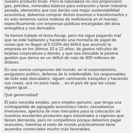
nuestro producto bruto. Pero la naturaleza no nos proporcionó
gas, petróleo, minerales básicos para extracción y tener industria
pesada, elementos que nos darían una mejor sustentabilidad
económica; debemos comprar dichos insumos o transformarlos y
en esto tenemos varios matices de ineficiencia en el manejo,
específicamente con empresas públicas encargadas del área
energética y sus derivados.
Ya hemos tratado el tema Ancap, pero me sigue pegando mal
que se esté hablando y haciendo una montaña de papel de
cosas que no llegan al 0.010% del déficit que acumuló la
empresa en los últimos 10 a 12 años; de gastos ridículos de
tarjetas corporativas y demás, y que sea intocable la pésima
gestión que derivo en un déficit de más de 800 millones de
dólares.
En eso somos campeones del mundo, en el corporativismo,
amiguismo político, defensa de lo indefendible; los responsables
de todo este descalabro, siguen caminando tranquilos y haciendo
sus cosas, acá no pasó nada… es el país de que las cosas
siguen igual…
Qué generosidad!
El país necesita empleo, pero empleo genuino, que tenga una
contrapartida de agregado económico cierto; necesitamos
inversiones, apertura de mas mercados para la colocación de
nuestros excelentes productos agro industriales a regiones que
tienen demanda, pero no competimos porque debemos pagar
aranceles, mientras el resto de mundo prácticamente tiene
acuerdos comerciales mucho más favorables.