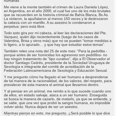
humanas”.
Me viene a la mente también el crimen de Laura Daniela López,
en Argentina, en el año 2000, el cual fue uno de los más brutales
que se recuerden en la historia criminal de Bahía Blanca, Bs As.
La violaron, la apuñalaron al menos 150 veces y le destrozaron
la cabeza con un martillo. A su asesino lo condenaron a
perpetua: pero está libre.
Todo esto gira por mi cabeza, al leer las declaraciones del Pte.
Vazquez, quién dijo recientemente (luego de los casos de
Valentina, Brisa y otros más) que no se pueden “tomar medidas a
lo ligero, a lo apurado… y que hay que estudiar estos temas”.
También releo una nota del 25 de este mes: “Para la pedofilia -
porque antes de ser homicidas los agresores son pedófilos- no
hay ningún tratamiento de "tipo curativo", dijo a El Observador el
doctor Santiago Cedrés, presidente de la Sociedad Uruguaya de
Sexología e integrante del comité de acreditación de la
Federación Latinoamericana de Sexología y Educación Sexual.
Y me pregunto cómo ha llegado el ser humano a desprenderse
de tal manera de la racionalidad, de los valores, del respeto, para
prevalecer de esta manera el animal que llevamos dentro.
Y al pensar en un animal, me remito a lo que sucede cuando uno
de ellos, en estado salvaje, ataca a un ser humano. Enseguida
se busca la manera de cazarlo, de matarlo, ya que se entiende, y
se sabe, que una vez que probó la sangre humana, es imposible
volver atrás. Nunca dejará de ser un asesino.
Mientras pienso en esto, me pregunto. ¿Será posible lo que dice