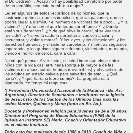
el Dr. Cedrés?. ¿Acaso no hay posibilidad de retorno por parte
de un pedófilo, sea este hombre o mujer?.
Leí en algunos de estos recorridos de opiniones, que la
castración química, que los impulsos, que las pasiones, que se
podría llegar a disminuir el número de víctimas de a poco… ¿Y la
víctima?. ¿Y qué con el que le toque ser el “poco”?. ¿Dónde
están sus derechos?. ¿Y de qué sirve la cárcel, si se vuelve a
reincidir?. ¿Y sirve la cadena perpetua si vuelven a salir, y
secuestrar, y violar y matar?. Y las leyes, y las discusiones, y los
derechos humanos, y el sistema carcelario. Y mientras seguimos
esperando, y los gurises siguen sufriendo, violentados, muriendo,
viendo el horror de cerca, cara a cara.
No sé qué pensar. A ver lector; si usted tiene que elegir entre
niños con la vida casi arruinada (porque la mayoría de las
víctimas de abuso sufren heridas irreversibles) y el sacrificio de
los adultos en estado salvaje para salvarlos de esto… ¿Qué
haría?. ¿Y qué haría si fuere su hijo?. La pregunta está
planteada. Yo tengo mi respuesta.
*) Periodista (Universidad Nacional de la Matanza - Bs. As. -
Argentina). Director de Seminarios e Institutos en la Iglesia
de Jesucristo de los Santos de los Últimos Días para las
sedes Morón, Quilmes y Merlo (todo en Bs. As.).
Docente y Profesor en religión para jóvenes de 14 a 30 años.
Director del Programa de Becas Educativas (FPE) de la
Iglesia en Instituto SEI Merlo. Coach y Orientador Educativo
en el mismo Instituto.
Todo esto fue realizado desde 1986 a 2013. Coach de Vida y