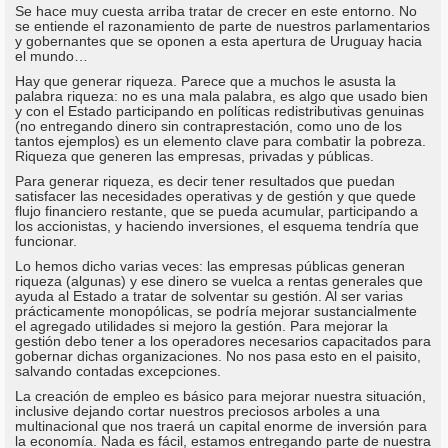
Se hace muy cuesta arriba tratar de crecer en este entorno. No
se entiende el razonamiento de parte de nuestros parlamentarios
y gobernantes que se oponen a esta apertura de Uruguay hacia
el mundo…
Hay que generar riqueza. Parece que a muchos le asusta la
palabra riqueza: no es una mala palabra, es algo que usado bien
y con el Estado participando en políticas redistributivas genuinas
(no entregando dinero sin contraprestación, como uno de los
tantos ejemplos) es un elemento clave para combatir la pobreza.
Riqueza que generen las empresas, privadas y públicas.
Para generar riqueza, es decir tener resultados que puedan
satisfacer las necesidades operativas y de gestión y que quede
flujo financiero restante, que se pueda acumular, participando a
los accionistas, y haciendo inversiones, el esquema tendría que
funcionar.
Lo hemos dicho varias veces: las empresas públicas generan
riqueza (algunas) y ese dinero se vuelca a rentas generales que
ayuda al Estado a tratar de solventar su gestión. Al ser varias
prácticamente monopólicas, se podría mejorar sustancialmente
el agregado utilidades si mejoro la gestión. Para mejorar la
gestión debo tener a los operadores necesarios capacitados para
gobernar dichas organizaciones. No nos pasa esto en el paisito,
salvando contadas excepciones.
La creación de empleo es básico para mejorar nuestra situación,
inclusive dejando cortar nuestros preciosos arboles a una
multinacional que nos traerá un capital enorme de inversión para
la economía. Nada es fácil, estamos entregando parte de nuestra