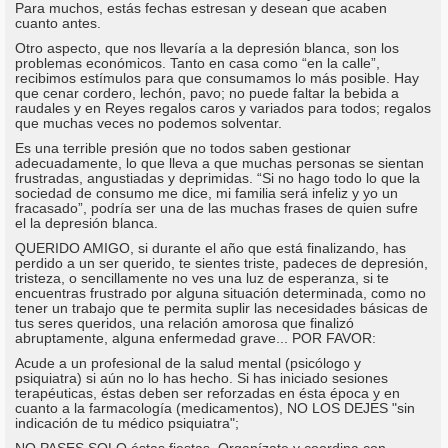
Para muchos, estás fechas estresan y desean que acaben
cuanto antes.
Otro aspecto, que nos llevaría a la depresión blanca, son los
problemas económicos. Tanto en casa como “en la calle”,
recibimos estímulos para que consumamos lo más posible. Hay
que cenar cordero, lechón, pavo; no puede faltar la bebida a
raudales y en Reyes regalos caros y variados para todos; regalos
que muchas veces no podemos solventar.
Es una terrible presión que no todos saben gestionar
adecuadamente, lo que lleva a que muchas personas se sientan
frustradas, angustiadas y deprimidas. “Si no hago todo lo que la
sociedad de consumo me dice, mi familia será infeliz y yo un
fracasado”, podría ser una de las muchas frases de quien sufre
el la depresión blanca.
QUERIDO AMIGO, si durante el año que está finalizando, has
perdido a un ser querido, te sientes triste, padeces de depresión,
tristeza, o sencillamente no ves una luz de esperanza, si te
encuentras frustrado por alguna situación determinada, como no
tener un trabajo que te permita suplir las necesidades básicas de
tus seres queridos, una relación amorosa que finalizó
abruptamente, alguna enfermedad grave... POR FAVOR:
Acude a un profesional de la salud mental (psicólogo y
psiquiatra) si aún no lo has hecho. Si has iniciado sesiones
terapéuticas, éstas deben ser reforzadas en ésta época y en
cuanto a la farmacología (medicamentos), NO LOS DEJES "sin
indicación de tu médico psiquiatra";
NO PASES SOLO éstas fiestas. Organízate y coordina con