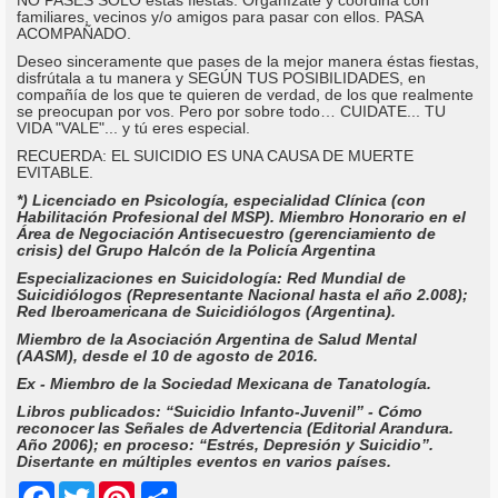
familiares, vecinos y/o amigos para pasar con ellos. PASA
ACOMPAÑADO.
Deseo sinceramente que pases de la mejor manera éstas fiestas,
disfrútala a tu manera y SEGÚN TUS POSIBILIDADES, en
compañía de los que te quieren de verdad, de los que realmente
se preocupan por vos. Pero por sobre todo… CUIDATE... TU
VIDA "VALE"... y tú eres especial.
RECUERDA: EL SUICIDIO ES UNA CAUSA DE MUERTE
EVITABLE.
*) Licenciado en Psicología, especialidad Clínica (con
Habilitación Profesional del MSP). Miembro Honorario en el
Área de Negociación Antisecuestro (gerenciamiento de
crisis) del Grupo Halcón de la Policía Argentina
Especializaciones en Suicidología: Red Mundial de
Suicidiólogos (Representante Nacional hasta el año 2.008);
Red Iberoamericana de Suicidiólogos (Argentina).
Miembro de la Asociación Argentina de Salud Mental
(AASM), desde el 10 de agosto de 2016.
Ex - Miembro de la Sociedad Mexicana de Tanatología.
Libros publicados: “Suicidio Infanto-Juvenil” - Cómo
reconocer las Señales de Advertencia (Editorial Arandura.
Año 2006); en proceso: “Estrés, Depresión y Suicidio”.
Disertante en múltiples eventos en varios países.