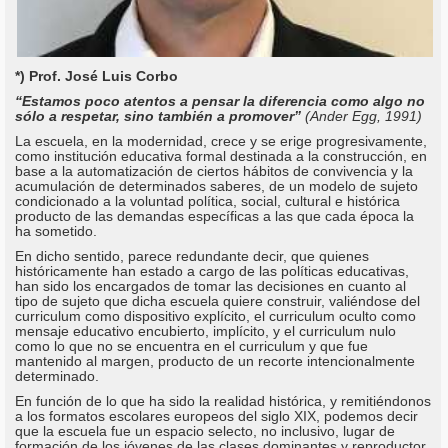
*) Prof. José Luis Corbo
“Estamos poco atentos a pensar la diferencia como algo no
sólo a respetar, sino también a promover”
(Ander Egg, 1991)
La escuela, en la modernidad, crece y se erige progresivamente,
como institución educativa formal destinada a la construcción, en
base a la automatización de ciertos hábitos de convivencia y la
acumulación de determinados saberes, de un modelo de sujeto
condicionado a la voluntad política, social, cultural e histórica
producto de las demandas específicas a las que cada época la
ha sometido.
En dicho sentido, parece redundante decir, que quienes
históricamente han estado a cargo de las políticas educativas,
han sido los encargados de tomar las decisiones en cuanto al
tipo de sujeto que dicha escuela quiere construir, valiéndose del
curriculum como dispositivo explícito, el curriculum oculto como
mensaje educativo encubierto, implícito, y el curriculum nulo
como lo que no se encuentra en el curriculum y que fue
mantenido al margen, producto de un recorte intencionalmente
determinado.
En función de lo que ha sido la realidad histórica, y remitiéndonos
a los formatos escolares europeos del siglo XIX, podemos decir
que la escuela fue un espacio selecto, no inclusivo, lugar de
formación de los jóvenes de las clases dominantes y reproductor