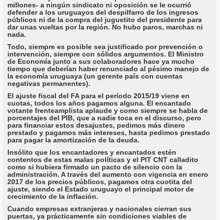
millones- a ningún sindicato ni oposición se le ocurrió
defender a los uruguayos del despilfarro de los ingresos
públicos ni de la compra del juguetito del presidente para
dar unas vueltas por la región. No hubo paros, marchas ni
nada.
Todo, siempre es posible sea justificado por prevención o
intervención, siempre con sólidos argumentos. El Ministro
de Economía junto a sus colaboradores hace ya mucho
tiempo que deberían haber renunciado al pésimo manejo de
la economía uruguaya (un gerente país con cuentas
negativas permanentes).
El ajuste fiscal del FA para el período 2015/19 viene en
cuotas, todos los años pagamos alguna. El encantado
votante frenteamplista aplaude y como siempre se habla de
porcentajes del PIB, que a nadie toca en el discurso, pero
para financiar estos desajustes, pedimos más dinero
prestado y pagamos más intereses, hasta pedimos prestado
para pagar la amortización de la deuda.
Insólito que los encantadores y encantados estén
contentos de estas malas políticas y el PIT CNT calladito
como si hubiera firmado un pacto de silencio con la
administración. A través del aumento con vigencia en enero
2017 de los precios públicos, pagamos otra cuotita del
ajuste, siendo el Estado uruguayo el principal motor de
crecimiento de la inflación.
Cuando empresas extranjeras y nacionales cierran sus
puertas, ya prácticamente sin condiciones viables de