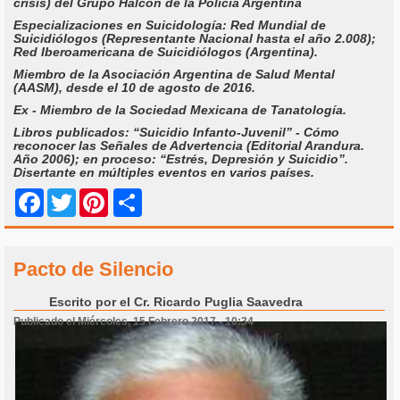
crisis) del Grupo Halcón de la Policía Argentina
Especializaciones en Suicidología: Red Mundial de
Suicidiólogos (Representante Nacional hasta el año 2.008);
Red Iberoamericana de Suicidiólogos (Argentina).
Miembro de la Asociación Argentina de Salud Mental
(AASM), desde el 10 de agosto de 2016.
Ex - Miembro de la Sociedad Mexicana de Tanatología.
Libros publicados: “Suicidio Infanto-Juvenil” - Cómo
reconocer las Señales de Advertencia (Editorial Arandura.
Año 2006); en proceso: “Estrés, Depresión y Suicidio”.
Disertante en múltiples eventos en varios países.
Share
Facebook
Twitter
Pinterest
Pacto de Silencio
Escrito por
el Cr. Ricardo Puglia Saavedra
Publicado el Miércoles, 15 Febrero 2017 - 10:34