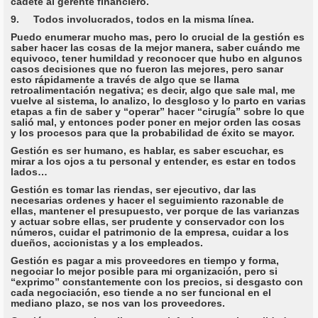
cadete al gerente financiero.
9. Todos involucrados, todos en la misma línea.
Puedo enumerar mucho mas, pero lo crucial de la gestión es
saber hacer las cosas de la mejor manera, saber cuándo me
equivoco, tener humildad y reconocer que hubo en algunos
casos decisiones que no fueron las mejores, pero sanar
esto rápidamente a través de algo que se llama
retroalimentación negativa; es decir, algo que sale mal, me
vuelve al sistema, lo analizo, lo desgloso y lo parto en varias
etapas a fin de saber y “operar” hacer “cirugía” sobre lo que
salió mal, y entonces poder poner en mejor orden las cosas
y los procesos para que la probabilidad de éxito se mayor.
Gestión es ser humano, es hablar, es saber escuchar, es
mirar a los ojos a tu personal y entender, es estar en todos
lados…
Gestión es tomar las riendas, ser ejecutivo, dar las
necesarias ordenes y hacer el seguimiento razonable de
ellas, mantener el presupuesto, ver porque de las varianzas
y actuar sobre ellas, ser prudente y conservador con los
números, cuidar el patrimonio de la empresa, cuidar a los
dueños, accionistas y a los empleados.
Gestión es pagar a mis proveedores en tiempo y forma,
negociar lo mejor posible para mi organización, pero si
“exprimo” constantemente con los precios, si desgasto con
cada negociación, eso tiende a no ser funcional en el
mediano plazo, se nos van los proveedores.