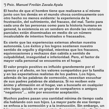
*) Psic. Manuel Froilán Zavala Ayala
El hecho de que el hombre tiene que realizarse a sí mismo
junto con los demás en el mundo choca continuamente con
otro hecho no menos evidente: la experiencia de la
frustración, del sufrimiento, del fracaso, del mal. Tanto para
cada una de las personas como para la historia humana en
general, la existencia es un sendero en donde las victorias
parciales están diseminadas en medio de un número
incalculable de intentos frustrados o fracasados.
Es cierto que las experiencias externas afectan nuestra
autonomía. Los éxitos y los logros sostienen nuestro
sentido de orgullo y dignidad, mientras que los fracasos,
equivocaciones y rechazos dan cabida a sentido de
culpabilidad, inseguridad e inferioridad. Pero, el factor de
mayor valía personal se encuentra en el hogar.
El valor propio positivo es influido grandemente por el
aprecio y el afecto, en los valores compartidos por la familia
y en las expectativas realistas de los padres. Los hijos,
además de las palabras de corrección, necesitan escuchar
de sus padres palabras de alabanza. Si no reciben este
ánimo y afirmación en el hogar, van a buscarlo en cualquier
otro lugar, quizás en un grupo de compañeros o amigos
“negativos”… sólo por encontrar aceptación.
Muchos padres pasan una cantidad mínima de tiempo cada
día hablando con sus hijos. La mayor parte de ese tiempo
se enfoca a la corrección y a la instrucción. Sin embargo, un