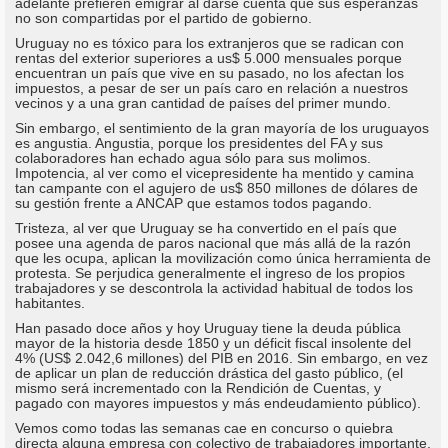
adelante prefieren emigrar al darse cuenta que sus esperanzas
no son compartidas por el partido de gobierno.
Uruguay no es tóxico para los extranjeros que se radican con
rentas del exterior superiores a us$ 5.000 mensuales porque
encuentran un país que vive en su pasado, no los afectan los
impuestos, a pesar de ser un país caro en relación a nuestros
vecinos y a una gran cantidad de países del primer mundo.
Sin embargo, el sentimiento de la gran mayoría de los uruguayos
es angustia. Angustia, porque los presidentes del FA y sus
colaboradores han echado agua sólo para sus molimos.
Impotencia, al ver como el vicepresidente ha mentido y camina
tan campante con el agujero de us$ 850 millones de dólares de
su gestión frente a ANCAP que estamos todos pagando.
Tristeza, al ver que Uruguay se ha convertido en el país que
posee una agenda de paros nacional que más allá de la razón
que les ocupa, aplican la movilización como única herramienta de
protesta. Se perjudica generalmente el ingreso de los propios
trabajadores y se descontrola la actividad habitual de todos los
habitantes.
Han pasado doce años y hoy Uruguay tiene la deuda pública
mayor de la historia desde 1850 y un déficit fiscal insolente del
4% (US$ 2.042,6 millones) del PIB en 2016. Sin embargo, en vez
de aplicar un plan de reducción drástica del gasto público, (el
mismo será incrementado con la Rendición de Cuentas, y
pagado con mayores impuestos y más endeudamiento público).
Vemos como todas las semanas cae en concurso o quiebra
directa alguna empresa con colectivo de trabajadores importante,