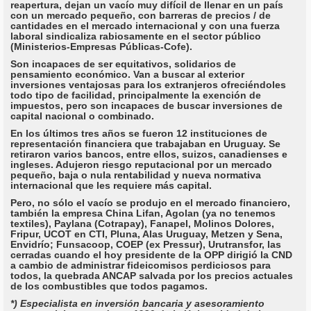
reapertura, dejan un vacío muy difícil de llenar en un país
con un mercado pequeño, con barreras de precios / de
cantidades en el mercado internacional y con una fuerza
laboral sindicaliza rabiosamente en el sector público
(Ministerios-Empresas Públicas-Cofe).
Son incapaces de ser equitativos, solidarios de
pensamiento económico. Van a buscar al exterior
inversiones ventajosas para los extranjeros ofreciéndoles
todo tipo de facilidad, principalmente la exención de
impuestos, pero son incapaces de buscar inversiones de
capital nacional o combinado.
En los últimos tres años se fueron 12 instituciones de
representación financiera que trabajaban en Uruguay. Se
retiraron varios bancos, entre ellos, suizos, canadienses e
ingleses. Adujeron riesgo reputacional por un mercado
pequeño, baja o nula rentabilidad y nueva normativa
internacional que les requiere más capital.
Pero, no sólo el vacío se produjo en el mercado financiero,
también la empresa China Lifan, Agolan (ya no tenemos
textiles), Paylana (Cotrapay), Fanapel, Molinos Dolores,
Fripur, UCOT en CTI, Pluna, Alas Uruguay, Metzen y Sena,
Envidrío; Funsacoop, COEP (ex Pressur), Urutransfor, las
cerradas cuando el hoy presidente de la OPP dirigió la CND
a cambio de administrar fideicomisos perdiciosos para
todos, la quebrada ANCAP salvada por los precios actuales
de los combustibles que todos pagamos.
*) Especialista en inversión bancaria y asesoramiento