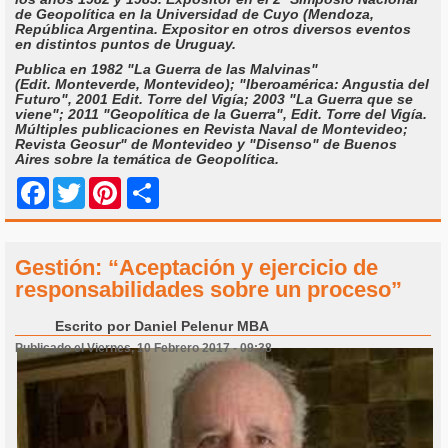
de Geopolítica en la Universidad de Cuyo (Mendoza,
República Argentina. Expositor en otros diversos eventos
en distintos puntos de Uruguay.
Publica en 1982 "La Guerra de las Malvinas"
(Edit. Monteverde, Montevideo); "Iberoamérica: Angustia del
Futuro", 2001 Edit. Torre del Vigía; 2003 "La Guerra que se
viene"; 2011 "Geopolítica de la Guerra", Edit. Torre del Vigía.
Múltiples publicaciones en Revista Naval de Montevideo;
Revista Geosur" de Montevideo y "Disenso" de Buenos
Aires sobre la temática de Geopolítica.
Share
Facebook
Twitter
Pinterest
Gestión: “Aceptación y ejercicio de
responsabilidades sobre un proceso”
Escrito por
Daniel Pelenur MBA
Publicado el Viernes, 10 Febrero 2017 - 09:38