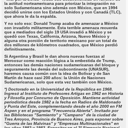
la actitud norteamericana para priorizar la integración no
solo Sudamericana sino además con México, que en 1994
decidió unirse con los Estados Unidos y con Canadá (TLC),
que ahora le da la espalda.
Y no solo eso: Donald Trump acaba de amenazar a México
con invadirlo militarmente. Esta terrible amenaza recuerda
que a mediados del siglo 19 USA invadió a México y se
quedó con Texas, California, Arizona, Nuevo México y
alguna otra porción de territorio mexicano por un total de
dos millones de kilómetros cuadrados, que México perdió
definitivamente.
Si Argentina y Brasil le dan ahora nuevas fuerzas al
Mercosur como reacción lógica a la embestida de Trump,
entonces las demás naciones sudamericanas del bloque y
seguramente las demás del subcontinente (UNASUR),
haremos causa común con la idea de Bolívar y de San
Martín de hace casi 200 años: la Unión de Naciones
Sudamericanas, solo que esta vez también con México.
*) Doctorado en la Universidad de la República en 1968.
Ingresó al Instituto de Profesores Artigas en 1962 en Historia
y Filosofía por Concurso de Oposición. Mantiene actividad
periodística desde 1982 a la fecha en Radios de Maldonado
y Punta del Este, complementando desde el año 2000 en FM
Aspen y en el programa "Frecuencia Abierta". Invitado por
las Bibliotecas "Sarmiento" y "Campano" de la ciudad de
Tres Arroyos, Provincia de Buenos Aires, para exponer sobre
"Guerra de las Malvinas" y "Empresas Multinacionales" en
los años 1982 y 1983. Expositor en el 2º Simposio Nacional