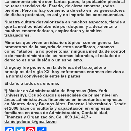
La economía pierde con tantos paros, la población pierde al
no tener servicios del Estado, de cierta empresa, todos
pierden. Pero no hay conciencia de esto en los generadores
de dichas protestas, es así y no importa las consecuencias.
Nuestra cultura desvalorizada en muchos aspectos, tiende a
que la mediocridad abunde por doquier, y a desalentar a
muchos emprendedores, empleadores y también
trabajadores.
Minorías que viven un ideario utópico, son en general las
promotoras de la mayoría de estos conflictos, estamos
como “atados” a no poder tomar ninguna medida de control
o de mantenimiento de las normas laborales, el estado de
derecho es una ilusión o un espejismo.
Uruguay fue pionero en la defensa del trabajador a
principios del siglo XX, hoy enfrentamos enormes desvíos a
la normal convivencia entre las partes.
El daño a todos es enorme.
*) Master en Administración de Empresas (New York
University). Ocupó cargos gerenciales de primer nivel en
áreas administrativas financieras en importantes empresas
en Montevideo y Buenos Aires. Docente Universitario. Desde
el 2008 hace consultoría y capacitación en empresas
familiares en áreas de Administración, Contabilidad,
Finanzas y Organización. Cel. 099 141 417 -
danielpelenur@gmail.com