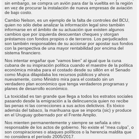
sin embargo, se compra un avión para dar la vueltita en la región
en vez de procurar la instalación de nueva empresas de aviación
de bajo costo.
Cambio Nelson, es un ejemplo de la falta de controles del BCU,
quien no sólo debe analizar la información legal sino también
informarse en el ámbito de su actuación que existen algunos
cambios que por izquierda descuentan cheques y otorgan
préstamos con fondos propios o de terceros. Los perjudicados
son también responsables de su accionar por apostar sus fondos
con la perspectiva de una mayor rentabilidad por encima del
sistema financiero.
Nos intentar engañar que “vamos bien” al igual que la cuna
cubana de su inspiración política cuando el maestre de la política
económica miraba para el costado desde su sillón en el Senado
como Mujica dilapidaba los recursos públicos y ahora
nuevamente, como Ministro mira para el costado sin un
verdadero plan económico que tenga verdaderos programas y
planes de desarrollo económico.
La toxicidad es tan grande que llega a todos los estratos sociales
pasando desde la emigración a la delincuencia quien no recibe
las penas ni las correcciones a sus actos delictivos. Es tóxico
además del tabaco, la marihuana que se importa (sic) y produce
en el Uruguay gobernado por el Frente Amplio.
Nos mienten permanentemente y siempre se señala a otro
responsable de los actos de gobierno. No existe el “mea culpa”, o
son conspiraciones o ataques políticos o la herencia maldita que
no considera el período 2005/2017.