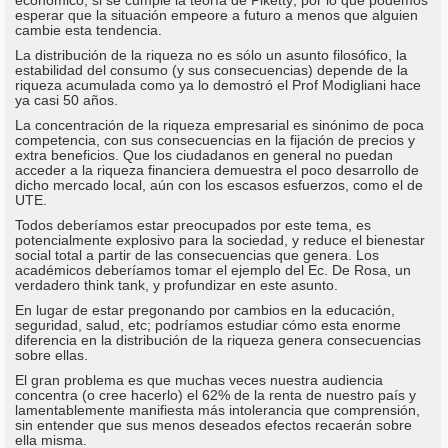
económico, si se cumple la teoría de Piketty; por lo que podemos
esperar que la situación empeore a futuro a menos que alguien
cambie esta tendencia.
La distribución de la riqueza no es sólo un asunto filosófico, la
estabilidad del consumo (y sus consecuencias) depende de la
riqueza acumulada como ya lo demostró el Prof Modigliani hace
ya casi 50 años.
La concentración de la riqueza empresarial es sinónimo de poca
competencia, con sus consecuencias en la fijación de precios y
extra beneficios. Que los ciudadanos en general no puedan
acceder a la riqueza financiera demuestra el poco desarrollo de
dicho mercado local, aún con los escasos esfuerzos, como el de
UTE.
Todos deberíamos estar preocupados por este tema, es
potencialmente explosivo para la sociedad, y reduce el bienestar
social total a partir de las consecuencias que genera. Los
académicos deberíamos tomar el ejemplo del Ec. De Rosa, un
verdadero think tank, y profundizar en este asunto.
En lugar de estar pregonando por cambios en la educación,
seguridad, salud, etc; podríamos estudiar cómo esta enorme
diferencia en la distribución de la riqueza genera consecuencias
sobre ellas.
El gran problema es que muchas veces nuestra audiencia
concentra (o cree hacerlo) el 62% de la renta de nuestro país y
lamentablemente manifiesta más intolerancia que comprensión,
sin entender que sus menos deseados efectos recaerán sobre
ella misma.