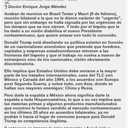
*) Doctor Enrique Jorge Méndez
Acaban de reunirse en Brasil Temer y Macri (8 de febrero),
reunión bilateral a la que no le dieron carácter de "urgente",
pero que sin embargo se halla signada por las urgencias de
los tiempos que se nos vienen. Y todo por el ímpetu que le
ha dado a su visión diabólica el nuevo Presidente
norteamericano, que quiere arrasar con todo lo conocido.
Donald Trump está diseñando su política exterior en función
de un nacionalismo económico que pretende que hombres,
capitales y empresas estadounidenses retornen a las
fronteras del Imperio y que el trabajo no vuelva a manos de
extranjeros sino de los nacionales, visión obviamente
discriminatoria.
Ello implica que Estados Unidos debe cerrarse a la mayor
parte de los tratados internacionales, caso del TLC con
México y Canadá del año 1994, a los acuerdos con Europa
post Segunda Guerra, y sobre todo, con Asia, donde se
hallan sus mayores enemigos: China y Rusia.
Pero darle la espalda a México ahora significa darle la
espalda a toda Hispanoamérica, lo que a su vez implica que
las materias primas y algunos productos manufacturados
que nosotros le hemos vendido al mercado norteamericano
en los últimos 20 años en acuerdos bilaterales, ya no
podrán ir hacia el lugar de consumo porque para Donald
Trump es competencia ilegítima.
Y entonces se impone la gran pregunta: ¿A qué país o