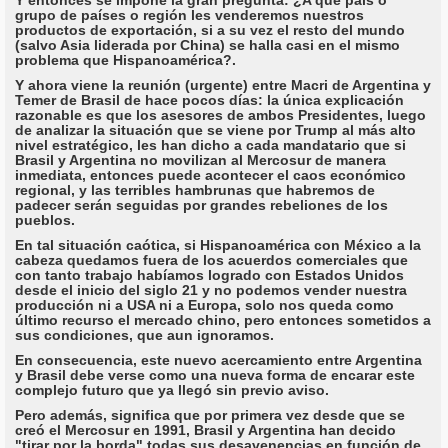
grupo de países o región les venderemos nuestros
productos de exportación, si a su vez el resto del mundo
(salvo Asia liderada por China) se halla casi en el mismo
problema que Hispanoamérica?.
Y ahora viene la reunión (urgente) entre Macri de Argentina y
Temer de Brasil de hace pocos días: la única explicación
razonable es que los asesores de ambos Presidentes, luego
de analizar la situación que se viene por Trump al más alto
nivel estratégico, les han dicho a cada mandatario que si
Brasil y Argentina no movilizan al Mercosur de manera
inmediata, entonces puede acontecer el caos económico
regional, y las terribles hambrunas que habremos de
padecer serán seguidas por grandes rebeliones de los
pueblos.
En tal situación caótica, si Hispanoamérica con México a la
cabeza quedamos fuera de los acuerdos comerciales que
con tanto trabajo habíamos logrado con Estados Unidos
desde el inicio del siglo 21 y no podemos vender nuestra
producción ni a USA ni a Europa, solo nos queda como
último recurso el mercado chino, pero entonces sometidos a
sus condiciones, que aun ignoramos.
En consecuencia, este nuevo acercamiento entre Argentina
y Brasil debe verse como una nueva forma de encarar este
complejo futuro que ya llegó sin previo aviso.
Pero además, significa que por primera vez desde que se
creó el Mercosur en 1991, Brasil y Argentina han decido
"tirar por la borda" todas sus desavenencias en función de