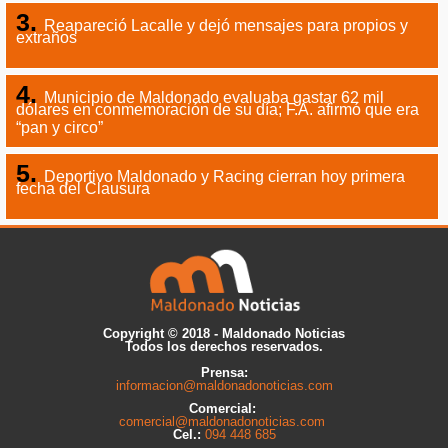
Reapareció Lacalle y dejó mensajes para propios y
extraños
Municipio de Maldonado evaluaba gastar 62 mil
dólares en conmemoración de su día; F.A. afirmó que era
“pan y circo”
Deportivo Maldonado y Racing cierran hoy primera
fecha del Clausura
Copyright © 2018 - Maldonado Noticias
Todos los derechos reservados.
Prensa:
informacion@maldonadonoticias.com
Comercial:
comercial@maldonadonoticias.com
Cel.:
094 448 685