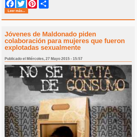
Share
Facebook
Twitter
Pinterest
Leer más...
Jóvenes de Maldonado piden
colaboración para mujeres que fueron
explotadas sexualmente
Publicado el Miércoles, 27 Mayo 2015 - 15:57