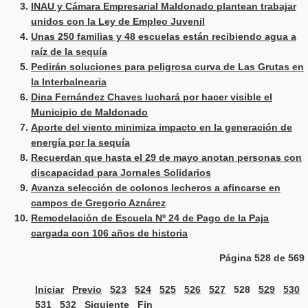
INAU y Cámara Empresarial Maldonado plantean trabajar
unidos con la Ley de Empleo Juvenil
Unas 250 familias y 48 escuelas están recibiendo agua a
raíz de la sequía
Pedirán soluciones para peligrosa curva de Las Grutas en
la Interbalnearia
Dina Fernández Chaves luchará por hacer visible el
Municipio de Maldonado
Aporte del viento minimiza impacto en la generación de
energía por la sequía
Recuerdan que hasta el 29 de mayo anotan personas con
discapacidad para Jornales Solidarios
Avanza selección de colonos lecheros a afincarse en
campos de Gregorio Aznárez
Remodelación de Escuela Nº 24 de Pago de la Paja
cargada con 106 años de historia
Página 528 de 569
Iniciar
Previo
523
524
525
526
527
528
529
530
531
532
Siguiente
Fin